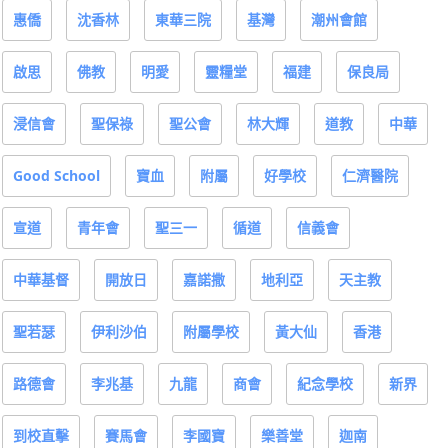
惠僑
沈香林
東華三院
基灣
潮州會館
啟思
佛教
明愛
靈糧堂
福建
保良局
浸信會
聖保祿
聖公會
林大輝
道教
中華
Good School
寶血
附屬
好學校
仁濟醫院
宣道
青年會
聖三一
循道
信義會
中華基督
開放日
嘉諾撒
地利亞
天主教
聖若瑟
伊利沙伯
附屬學校
黃大仙
香港
路德會
李兆基
九龍
商會
紀念學校
新界
到校直擊
賽馬會
李國寶
樂善堂
迦南