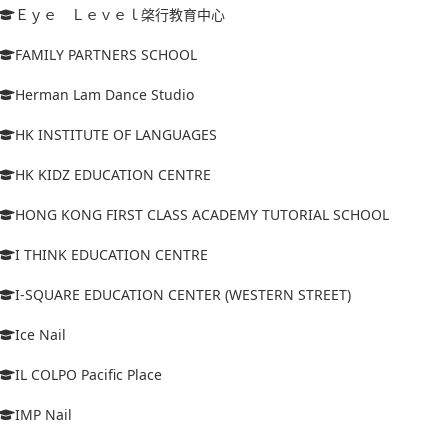
Ｅｙｅ Ｌｅｖｅｌ棨行教育中心
FAMILY PARTNERS SCHOOL
Herman Lam Dance Studio
HK INSTITUTE OF LANGUAGES
HK KIDZ EDUCATION CENTRE
HONG KONG FIRST CLASS ACADEMY TUTORIAL SCHOOL
I THINK EDUCATION CENTRE
I-SQUARE EDUCATION CENTER (WESTERN STREET)
Ice Nail
IL COLPO Pacific Place
IMP Nail