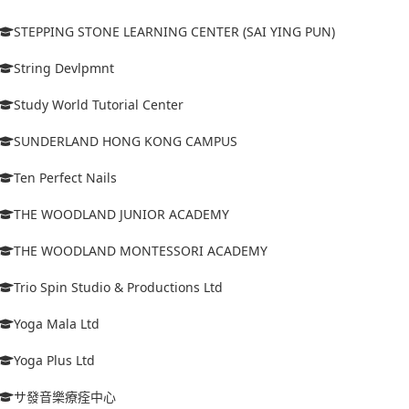
STEPPING STONE LEARNING CENTER (SAI YING PUN)
String Devlpmnt
Study World Tutorial Center
SUNDERLAND HONG KONG CAMPUS
Ten Perfect Nails
THE WOODLAND JUNIOR ACADEMY
THE WOODLAND MONTESSORI ACADEMY
Trio Spin Studio & Productions Ltd
Yoga Mala Ltd
Yoga Plus Ltd
サ發音樂療痊中心