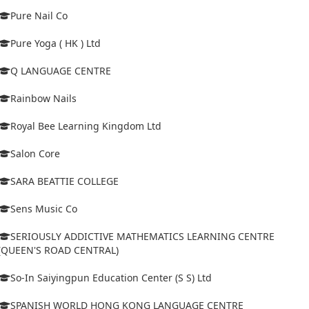
Pure Nail Co
Pure Yoga ( HK ) Ltd
Q LANGUAGE CENTRE
Rainbow Nails
Royal Bee Learning Kingdom Ltd
Salon Core
SARA BEATTIE COLLEGE
Sens Music Co
SERIOUSLY ADDICTIVE MATHEMATICS LEARNING CENTRE
(QUEEN'S ROAD CENTRAL)
So-In Saiyingpun Education Center (S S) Ltd
SPANISH WORLD HONG KONG LANGUAGE CENTRE