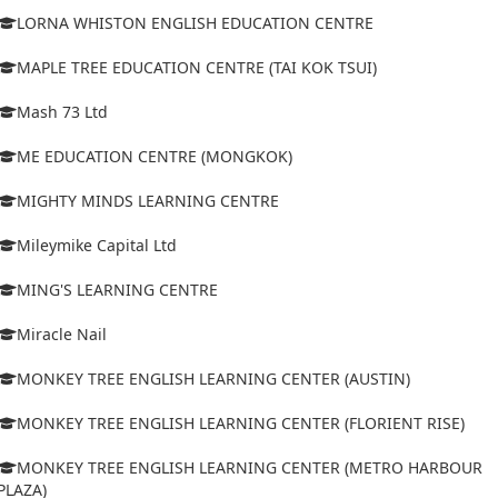
LORNA WHISTON ENGLISH EDUCATION CENTRE
MAPLE TREE EDUCATION CENTRE (TAI KOK TSUI)
Mash 73 Ltd
ME EDUCATION CENTRE (MONGKOK)
MIGHTY MINDS LEARNING CENTRE
Mileymike Capital Ltd
MING'S LEARNING CENTRE
Miracle Nail
MONKEY TREE ENGLISH LEARNING CENTER (AUSTIN)
MONKEY TREE ENGLISH LEARNING CENTER (FLORIENT RISE)
MONKEY TREE ENGLISH LEARNING CENTER (METRO HARBOUR
PLAZA)