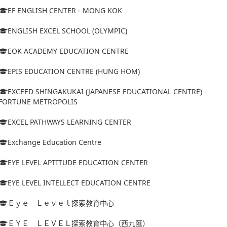
EF ENGLISH CENTER - MONG KOK
ENGLISH EXCEL SCHOOL (OLYMPIC)
EOK ACADEMY EDUCATION CENTRE
EPIS EDUCATION CENTRE (HUNG HOM)
EXCEED SHINGAKUKAI (JAPANESE EDUCATIONAL CENTRE) -
FORTUNE METROPOLIS
EXCEL PATHWAYS LEARNING CENTER
Exchange Education Centre
EYE LEVEL APTITUDE EDUCATION CENTER
EYE LEVEL INTELLECT EDUCATION CENTRE
Ｅｙｅ Ｌｅｖｅｌ探索教育中心
ＥＹＥ ＬＥＶＥＬ探索教育中心（西九匯）