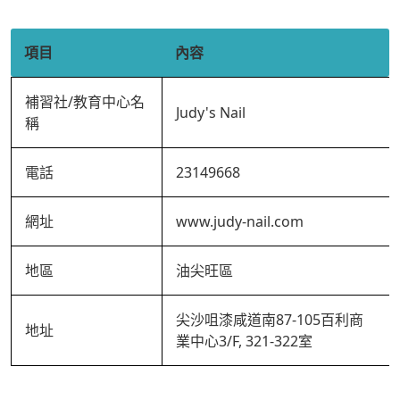
項目
內容
補習社/教育中心名
Judy's Nail
稱
電話
23149668
網址
www.judy-nail.com
地區
油尖旺區
尖沙咀漆咸道南87-105百利商
地址
業中心3/F, 321-322室