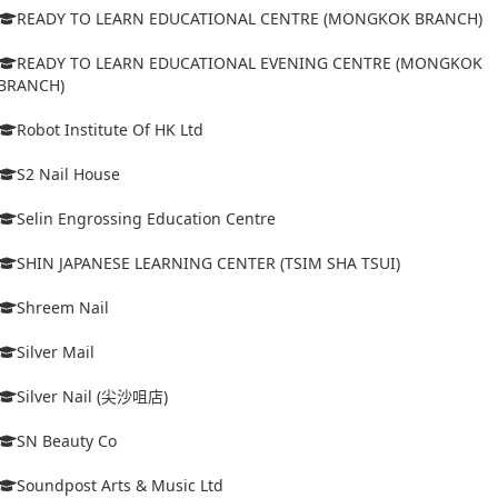
READY TO LEARN EDUCATIONAL CENTRE (MONGKOK BRANCH)
READY TO LEARN EDUCATIONAL EVENING CENTRE (MONGKOK
BRANCH)
Robot Institute Of HK Ltd
S2 Nail House
Selin Engrossing Education Centre
SHIN JAPANESE LEARNING CENTER (TSIM SHA TSUI)
Shreem Nail
Silver Mail
Silver Nail (尖沙咀店)
SN Beauty Co
Soundpost Arts & Music Ltd