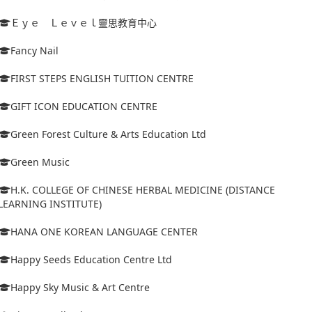
Ｅｙｅ Ｌｅｖｅｌ靈思教育中心
Fancy Nail
FIRST STEPS ENGLISH TUITION CENTRE
GIFT ICON EDUCATION CENTRE
Green Forest Culture & Arts Education Ltd
Green Music
H.K. COLLEGE OF CHINESE HERBAL MEDICINE (DISTANCE
LEARNING INSTITUTE)
HANA ONE KOREAN LANGUAGE CENTER
Happy Seeds Education Centre Ltd
Happy Sky Music & Art Centre