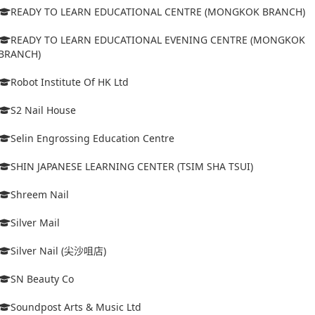
READY TO LEARN EDUCATIONAL CENTRE (MONGKOK BRANCH)
READY TO LEARN EDUCATIONAL EVENING CENTRE (MONGKOK
BRANCH)
Robot Institute Of HK Ltd
S2 Nail House
Selin Engrossing Education Centre
SHIN JAPANESE LEARNING CENTER (TSIM SHA TSUI)
Shreem Nail
Silver Mail
Silver Nail (尖沙咀店)
SN Beauty Co
Soundpost Arts & Music Ltd