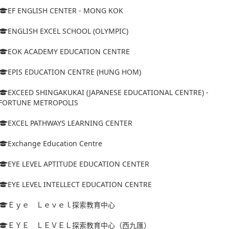
EF ENGLISH CENTER - MONG KOK
ENGLISH EXCEL SCHOOL (OLYMPIC)
EOK ACADEMY EDUCATION CENTRE
EPIS EDUCATION CENTRE (HUNG HOM)
EXCEED SHINGAKUKAI (JAPANESE EDUCATIONAL CENTRE) -
FORTUNE METROPOLIS
EXCEL PATHWAYS LEARNING CENTER
Exchange Education Centre
EYE LEVEL APTITUDE EDUCATION CENTER
EYE LEVEL INTELLECT EDUCATION CENTRE
Ｅｙｅ Ｌｅｖｅｌ探索教育中心
ＥＹＥ ＬＥＶＥＬ探索教育中心（西九匯）