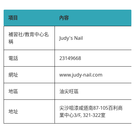
項目
內容
補習社/教育中心名
Judy's Nail
稱
電話
23149668
網址
www.judy-nail.com
地區
油尖旺區
尖沙咀漆咸道南87-105百利商
地址
業中心3/F, 321-322室