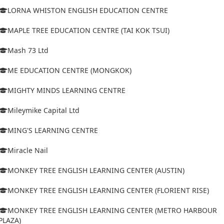
LORNA WHISTON ENGLISH EDUCATION CENTRE
MAPLE TREE EDUCATION CENTRE (TAI KOK TSUI)
Mash 73 Ltd
ME EDUCATION CENTRE (MONGKOK)
MIGHTY MINDS LEARNING CENTRE
Mileymike Capital Ltd
MING'S LEARNING CENTRE
Miracle Nail
MONKEY TREE ENGLISH LEARNING CENTER (AUSTIN)
MONKEY TREE ENGLISH LEARNING CENTER (FLORIENT RISE)
MONKEY TREE ENGLISH LEARNING CENTER (METRO HARBOUR
PLAZA)