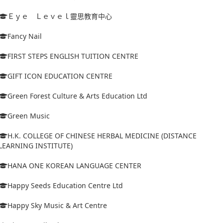
Ｅｙｅ Ｌｅｖｅｌ靈思教育中心
Fancy Nail
FIRST STEPS ENGLISH TUITION CENTRE
GIFT ICON EDUCATION CENTRE
Green Forest Culture & Arts Education Ltd
Green Music
H.K. COLLEGE OF CHINESE HERBAL MEDICINE (DISTANCE
LEARNING INSTITUTE)
HANA ONE KOREAN LANGUAGE CENTER
Happy Seeds Education Centre Ltd
Happy Sky Music & Art Centre