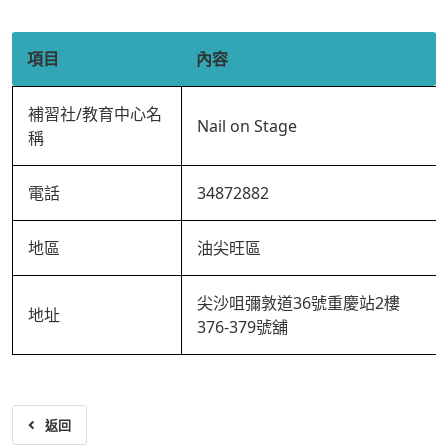
項目
內容
補習社/教育中心名
Nail on Stage
稱
電話
34872882
地區
油尖旺區
尖沙咀彌敦道36號重慶站2樓
地址
376-379號舖
返回