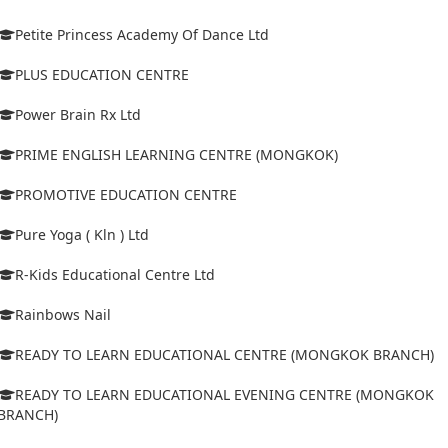
Petite Princess Academy Of Dance Ltd
PLUS EDUCATION CENTRE
Power Brain Rx Ltd
PRIME ENGLISH LEARNING CENTRE (MONGKOK)
PROMOTIVE EDUCATION CENTRE
Pure Yoga ( Kln ) Ltd
R-Kids Educational Centre Ltd
Rainbows Nail
READY TO LEARN EDUCATIONAL CENTRE (MONGKOK BRANCH)
READY TO LEARN EDUCATIONAL EVENING CENTRE (MONGKOK
BRANCH)