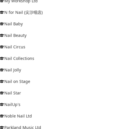
My Workshop Ltd
N for Nail (尖沙咀店)
Nail Baby
Nail Beauty
Nail Circus
Nail Collections
Nail Jolly
Nail on Stage
Nail Star
NailUp's
Noble Nail Ltd
Parkland Music Ltd