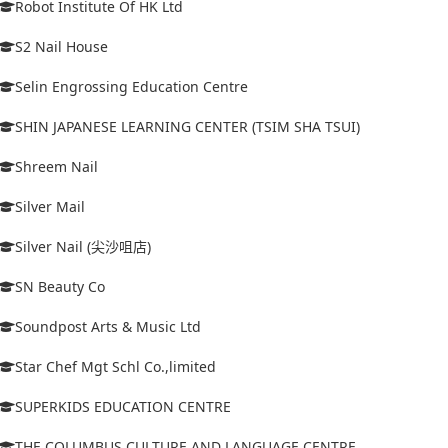
Robot Institute Of HK Ltd
S2 Nail House
Selin Engrossing Education Centre
SHIN JAPANESE LEARNING CENTER (TSIM SHA TSUI)
Shreem Nail
Silver Mail
Silver Nail (尖沙咀店)
SN Beauty Co
Soundpost Arts & Music Ltd
Star Chef Mgt Schl Co.,limited
SUPERKIDS EDUCATION CENTRE
THE COLUMBUS CULTURE AND LANGUAGE CENTRE