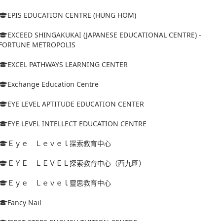
EPIS EDUCATION CENTRE (HUNG HOM)
EXCEED SHINGAKUKAI (JAPANESE EDUCATIONAL CENTRE) -
FORTUNE METROPOLIS
EXCEL PATHWAYS LEARNING CENTER
Exchange Education Centre
EYE LEVEL APTITUDE EDUCATION CENTER
EYE LEVEL INTELLECT EDUCATION CENTRE
Ｅｙｅ Ｌｅｖｅｌ探索教育中心
ＥＹＥ ＬＥＶＥＬ探索教育中心（西九匯）
Ｅｙｅ Ｌｅｖｅｌ靈思教育中心
Fancy Nail