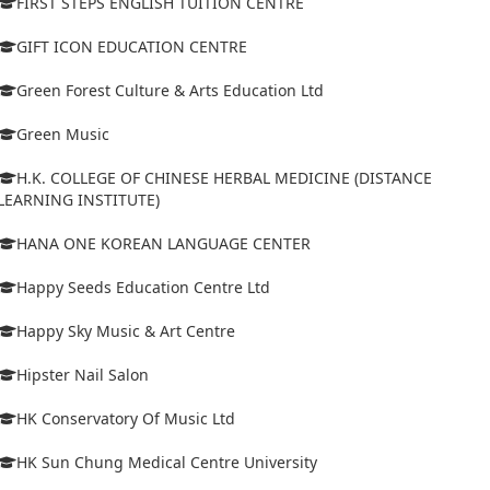
FIRST STEPS ENGLISH TUITION CENTRE
GIFT ICON EDUCATION CENTRE
Green Forest Culture & Arts Education Ltd
Green Music
H.K. COLLEGE OF CHINESE HERBAL MEDICINE (DISTANCE
LEARNING INSTITUTE)
HANA ONE KOREAN LANGUAGE CENTER
Happy Seeds Education Centre Ltd
Happy Sky Music & Art Centre
Hipster Nail Salon
HK Conservatory Of Music Ltd
HK Sun Chung Medical Centre University