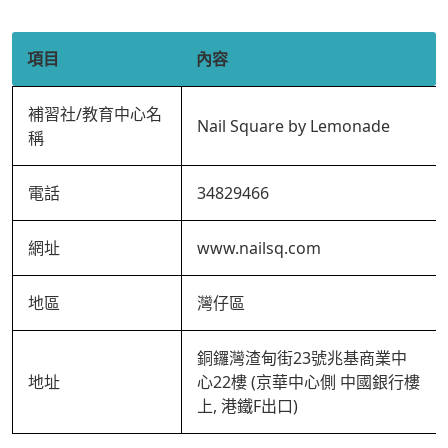
項目
內容
補習社/教育中心名
Nail Square by Lemonade
稱
電話
34829466
網址
www.nailsq.com
地區
灣仔區
銅鑼灣渣甸街23號兆基商業中
地址
心22樓 (京華中心側 中國銀行樓
上, 港鐵F出口)