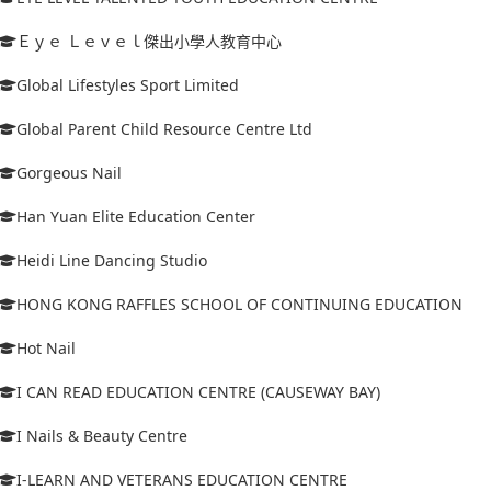
Ｅｙｅ Ｌｅｖｅｌ傑出小學人教育中心
Global Lifestyles Sport Limited
Global Parent Child Resource Centre Ltd
Gorgeous Nail
Han Yuan Elite Education Center
Heidi Line Dancing Studio
HONG KONG RAFFLES SCHOOL OF CONTINUING EDUCATION
Hot Nail
I CAN READ EDUCATION CENTRE (CAUSEWAY BAY)
I Nails & Beauty Centre
I-LEARN AND VETERANS EDUCATION CENTRE