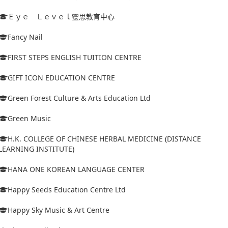
Ｅｙｅ Ｌｅｖｅｌ靈思教育中心
Fancy Nail
FIRST STEPS ENGLISH TUITION CENTRE
GIFT ICON EDUCATION CENTRE
Green Forest Culture & Arts Education Ltd
Green Music
H.K. COLLEGE OF CHINESE HERBAL MEDICINE (DISTANCE
LEARNING INSTITUTE)
HANA ONE KOREAN LANGUAGE CENTER
Happy Seeds Education Centre Ltd
Happy Sky Music & Art Centre