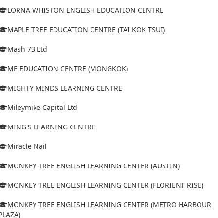
LORNA WHISTON ENGLISH EDUCATION CENTRE
MAPLE TREE EDUCATION CENTRE (TAI KOK TSUI)
Mash 73 Ltd
ME EDUCATION CENTRE (MONGKOK)
MIGHTY MINDS LEARNING CENTRE
Mileymike Capital Ltd
MING'S LEARNING CENTRE
Miracle Nail
MONKEY TREE ENGLISH LEARNING CENTER (AUSTIN)
MONKEY TREE ENGLISH LEARNING CENTER (FLORIENT RISE)
MONKEY TREE ENGLISH LEARNING CENTER (METRO HARBOUR
PLAZA)