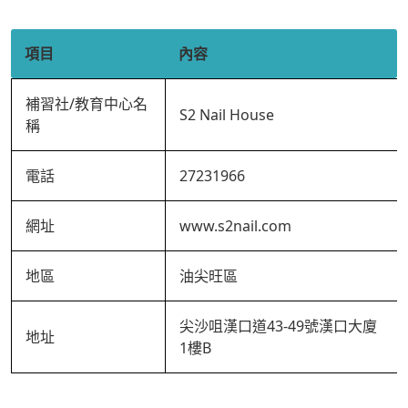
項目
內容
補習社/教育中心名
S2 Nail House
稱
電話
27231966
網址
www.s2nail.com
地區
油尖旺區
尖沙咀漢口道43-49號漢口大廈
地址
1樓B