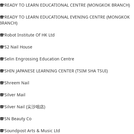
READY TO LEARN EDUCATIONAL CENTRE (MONGKOK BRANCH)
READY TO LEARN EDUCATIONAL EVENING CENTRE (MONGKOK
BRANCH)
Robot Institute Of HK Ltd
S2 Nail House
Selin Engrossing Education Centre
SHIN JAPANESE LEARNING CENTER (TSIM SHA TSUI)
Shreem Nail
Silver Mail
Silver Nail (尖沙咀店)
SN Beauty Co
Soundpost Arts & Music Ltd