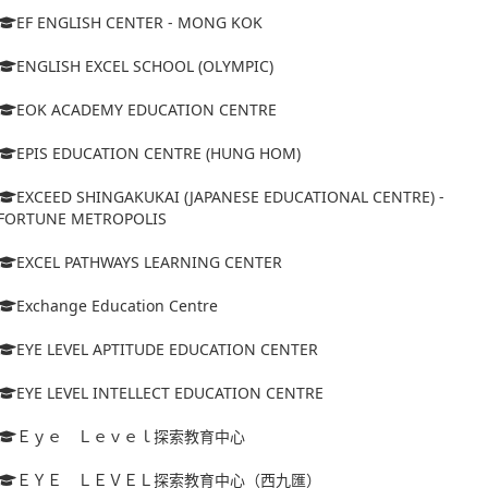
EF ENGLISH CENTER - MONG KOK
ENGLISH EXCEL SCHOOL (OLYMPIC)
EOK ACADEMY EDUCATION CENTRE
EPIS EDUCATION CENTRE (HUNG HOM)
EXCEED SHINGAKUKAI (JAPANESE EDUCATIONAL CENTRE) -
FORTUNE METROPOLIS
EXCEL PATHWAYS LEARNING CENTER
Exchange Education Centre
EYE LEVEL APTITUDE EDUCATION CENTER
EYE LEVEL INTELLECT EDUCATION CENTRE
Ｅｙｅ Ｌｅｖｅｌ探索教育中心
ＥＹＥ ＬＥＶＥＬ探索教育中心（西九匯）