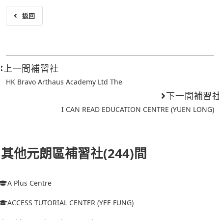
返回
上一間補習社
HK Bravo Arthaus Academy Ltd The
下一間補習
I CAN READ EDUCATION CENTRE (YUEN LONG)
其他元朗區補習社(244)間
A Plus Centre
ACCESS TUTORIAL CENTER (YEE FUNG)