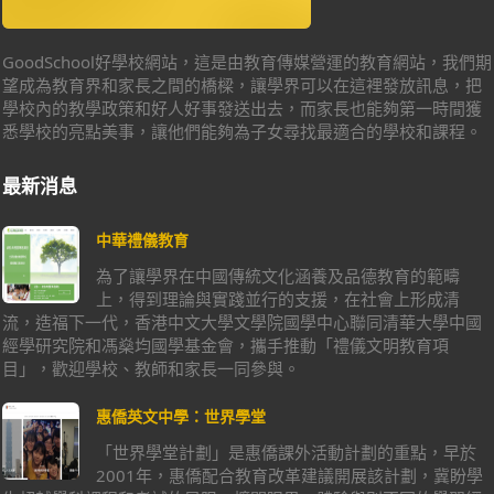
GoodSchool好學校網站，這是由教育傳媒營運的教育網站，我們期
望成為教育界和家長之間的橋樑，讓學界可以在這裡發放訊息，把
學校內的教學政策和好人好事發送出去，而家長也能夠第一時間獲
悉學校的亮點美事，讓他們能夠為子女尋找最適合的學校和課程。
最新消息
中華禮儀教育
為了讓學界在中國傳統文化涵養及品德教育的範疇
上，得到理論與實踐並行的支援，在社會上形成清
流，造福下一代，香港中文大學文學院國學中心聯同清華大學中國
經學研究院和馮燊均國學基金會，攜手推動「禮儀文明教育項
目」，歡迎學校、教師和家長一同參與。
惠僑英文中學：世界學堂
「世界學堂計劃」是惠僑課外活動計劃的重點，早於
2001年，惠僑配合教育改革建議開展該計劃，冀盼學