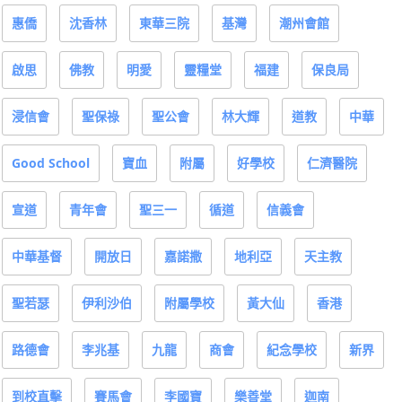
惠僑
沈香林
東華三院
基灣
潮州會館
啟思
佛教
明愛
靈糧堂
福建
保良局
浸信會
聖保祿
聖公會
林大輝
道教
中華
Good School
寶血
附屬
好學校
仁濟醫院
宣道
青年會
聖三一
循道
信義會
中華基督
開放日
嘉諾撒
地利亞
天主教
聖若瑟
伊利沙伯
附屬學校
黃大仙
香港
路德會
李兆基
九龍
商會
紀念學校
新界
到校直擊
賽馬會
李國寶
樂善堂
迦南