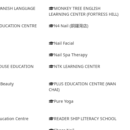
ANISH LANGUAGE
MONKEY TREE ENGLISH
LEARNING CENTER (FORTRESS HILL)
EDUCATION CENTRE
N4 Nail (銅鑼灣店)
Nail Facial
Nail Spa Therapy
USE EDUCATION
NTK LEARNING CENTER
 Beauty
PLUS EDUCATION CENTRE (WAN
CHAI)
Pure Yoga
ucation Centre
READER SHIP LITERACY SCHOOL