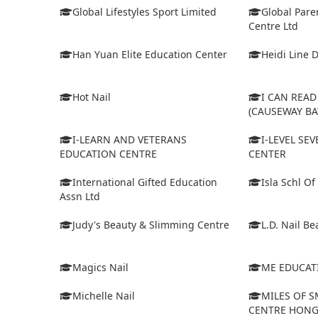
Global Lifestyles Sport Limited
Global Pare
Centre Ltd
Han Yuan Elite Education Center
Heidi Line 
Hot Nail
I CAN REA
(CAUSEWAY BA
I-LEARN AND VETERANS
I-LEVEL SE
EDUCATION CENTRE
CENTER
International Gifted Education
Isla Schl Of
Assn Ltd
Judy's Beauty & Slimming Centre
L.D. Nail Be
Magics Nail
ME EDUCAT
Michelle Nail
MILES OF S
CENTRE HON