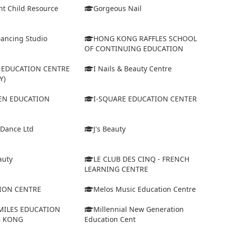
nt Child Resource
Gorgeous Nail
Dancing Studio
HONG KONG RAFFLES SCHOOL
OF CONTINUING EDUCATION
D EDUCATION CENTRE
I Nails & Beauty Centre
Y)
VEN EDUCATION
I-SQUARE EDUCATION CENTER
 Dance Ltd
J's Beauty
auty
LE CLUB DES CINQ - FRENCH
LEARNING CENTRE
ION CENTRE
Melos Music Education Centre
MILES EDUCATION
Millennial New Generation
G KONG
Education Cent