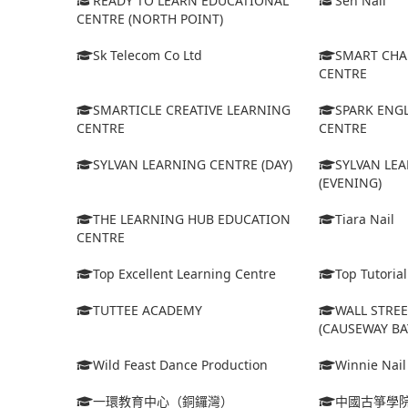
READY TO LEARN EDUCATIONAL
Sen Nail
CENTRE (NORTH POINT)
Sk Telecom Co Ltd
SMART CHA
CENTRE
SMARTICLE CREATIVE LEARNING
SPARK ENG
CENTRE
CENTRE
SYLVAN LEARNING CENTRE (DAY)
SYLVAN LE
(EVENING)
THE LEARNING HUB EDUCATION
Tiara Nail
CENTRE
Top Excellent Learning Centre
Top Tutoria
TUTTEE ACADEMY
WALL STRE
(CAUSEWAY BA
Wild Feast Dance Production
Winnie Nail
一環教育中心（銅鑼灣）
中國古箏學