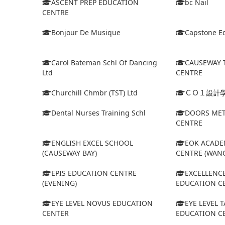
ASCENT PREP EDUCATION
bc Nail
CENTRE
Bonjour De Musique
Capstone Ed
Carol Bateman Schl Of Dancing
CAUSEWAY 
Ltd
CENTRE
Churchill Chmbr (TST) Ltd
ＣＯ１設計
Dental Nurses Training Schl
DOORS MET
CENTRE
ENGLISH EXCEL SCHOOL
EOK ACADE
(CAUSEWAY BAY)
CENTRE (WANC
EPIS EDUCATION CENTRE
EXCELLENC
(EVENING)
EDUCATION C
EYE LEVEL NOVUS EDUCATION
EYE LEVEL 
CENTER
EDUCATION C