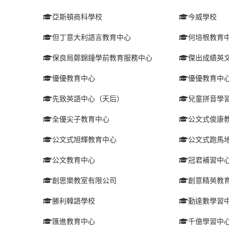
亞斯頓商科學校
今威學校
但丁意大利語言教育中心
何培根教育
保良局鄭錦鐘學前教育服務中心
傑出成績英
優優教育中心
優優教育中
先致英語中心（天后）
兒童拼音學
全優尖子教育中心
公文式俊康
公文式旭輝教育中心
公文式跑馬
公文教育中心
冠君補習中
創思樂教室有限公司
創意精英教
勝利韓語學校
勤達數學習
匯進教育中心
千億學習中