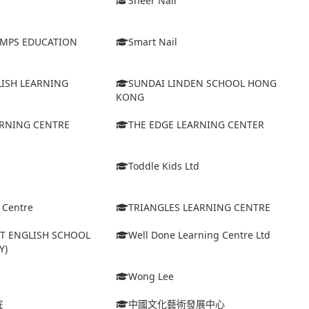
Sheer Nail
MPS EDUCATION
Smart Nail
LISH LEARNING
SUNDAI LINDEN SCHOOL HONG
KONG
ARNING CENTRE
THE EDGE LEARNING CENTER
Toddle Kids Ltd
l Centre
TRIANGLES LEARNING CENTRE
ET ENGLISH SCHOOL
Well Done Learning Centre Ltd
Y)
Wong Lee
院
中國文化藝術發展中心