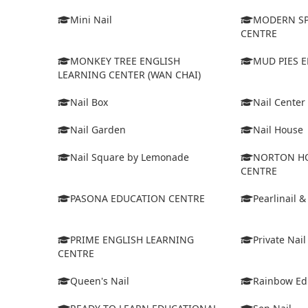
Mini Nail
MODERN SP
CENTRE
MONKEY TREE ENGLISH
MUD PIES 
LEARNING CENTER (WAN CHAI)
Nail Box
Nail Center
Nail Garden
Nail House
Nail Square by Lemonade
NORTON HO
CENTRE
PASONA EDUCATION CENTRE
Pearlinail &
PRIME ENGLISH LEARNING
Private Nail
CENTRE
Queen's Nail
Rainbow Ed