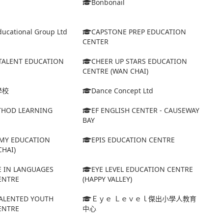
Bonbonail
ucational Group Ltd
CAPSTONE PREP EDUCATION
CENTER
TALENT EDUCATION
CHEER UP STARS EDUCATION
CENTRE (WAN CHAI)
學校
Dance Concept Ltd
HOD LEARNING
EF ENGLISH CENTER - CAUSEWAY
BAY
MY EDUCATION
EPIS EDUCATION CENTRE
HAI)
E IN LANGUAGES
EYE LEVEL EDUCATION CENTRE
ENTRE
(HAPPY VALLEY)
TALENTED YOUTH
Ｅｙｅ Ｌｅｖｅｌ傑出小學人教育
ENTRE
中心