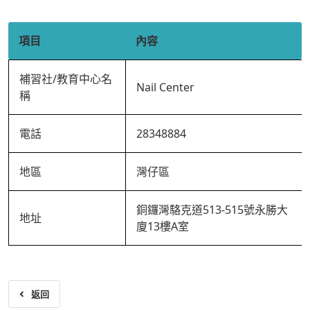
項目
內容
補習社/教育中心名
Nail Center
稱
電話
28348884
地區
灣仔區
銅鑼灣駱克道513-515號永勝大
地址
廈13樓A室
返回