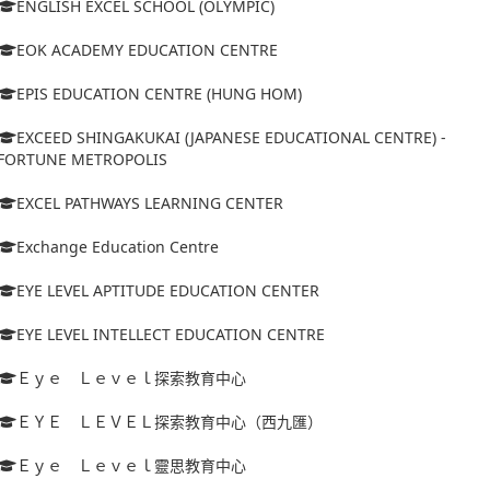
ENGLISH EXCEL SCHOOL (OLYMPIC)
EOK ACADEMY EDUCATION CENTRE
EPIS EDUCATION CENTRE (HUNG HOM)
EXCEED SHINGAKUKAI (JAPANESE EDUCATIONAL CENTRE) -
FORTUNE METROPOLIS
EXCEL PATHWAYS LEARNING CENTER
Exchange Education Centre
EYE LEVEL APTITUDE EDUCATION CENTER
EYE LEVEL INTELLECT EDUCATION CENTRE
Ｅｙｅ Ｌｅｖｅｌ探索教育中心
ＥＹＥ ＬＥＶＥＬ探索教育中心（西九匯）
Ｅｙｅ Ｌｅｖｅｌ靈思教育中心