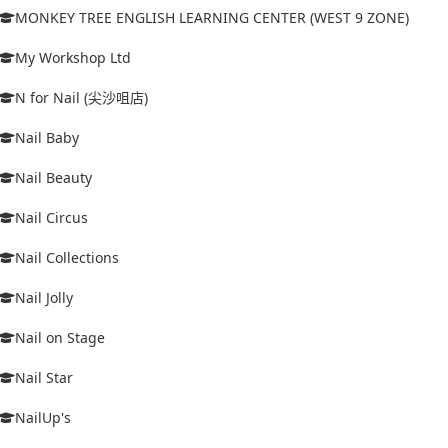
MONKEY TREE ENGLISH LEARNING CENTER (WEST 9 ZONE)
My Workshop Ltd
N for Nail (尖沙咀店)
Nail Baby
Nail Beauty
Nail Circus
Nail Collections
Nail Jolly
Nail on Stage
Nail Star
NailUp's