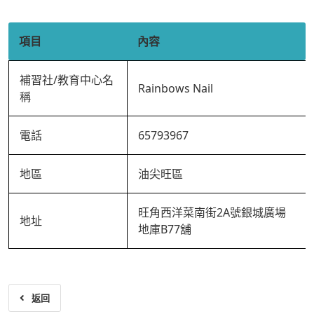
項目
內容
補習社/教育中心名
Rainbows Nail
稱
電話
65793967
地區
油尖旺區
旺角西洋菜南街2A號銀城廣場
地址
地庫B77舖
返回