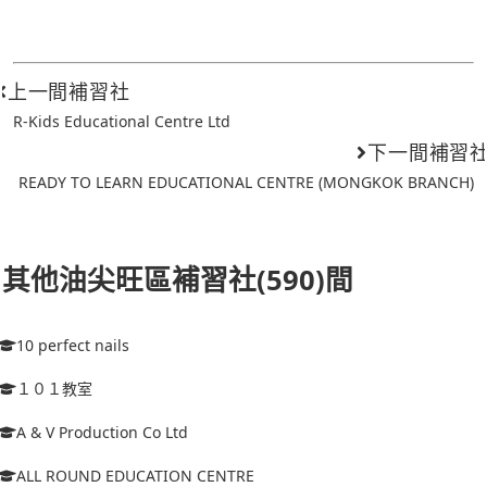
上一間補習社
R-Kids Educational Centre Ltd
下一間補習
READY TO LEARN EDUCATIONAL CENTRE (MONGKOK BRANCH)
其他油尖旺區補習社(590)間
10 perfect nails
１０１教室
A & V Production Co Ltd
ALL ROUND EDUCATION CENTRE