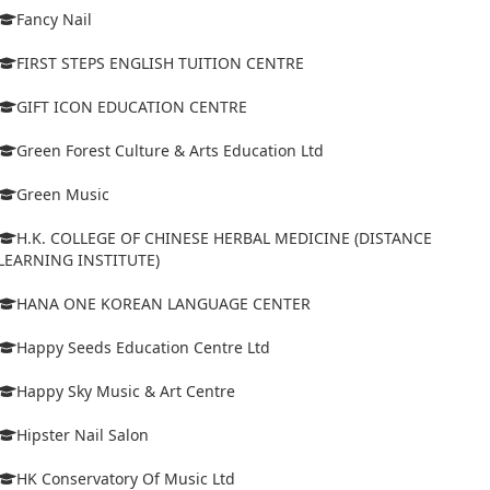
Fancy Nail
FIRST STEPS ENGLISH TUITION CENTRE
GIFT ICON EDUCATION CENTRE
Green Forest Culture & Arts Education Ltd
Green Music
H.K. COLLEGE OF CHINESE HERBAL MEDICINE (DISTANCE
LEARNING INSTITUTE)
HANA ONE KOREAN LANGUAGE CENTER
Happy Seeds Education Centre Ltd
Happy Sky Music & Art Centre
Hipster Nail Salon
HK Conservatory Of Music Ltd