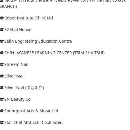
READY TO LEARN EDUCATIONAL EVENING CENTRE (MONGKOK
BRANCH)
Robot Institute Of HK Ltd
S2 Nail House
Selin Engrossing Education Centre
SHIN JAPANESE LEARNING CENTER (TSIM SHA TSUI)
Shreem Nail
Silver Mail
Silver Nail (尖沙咀店)
SN Beauty Co
Soundpost Arts & Music Ltd
Star Chef Mgt Schl Co.,limited