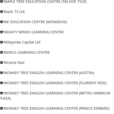
MAPLE TREE EDUCATION CENTRE (TAI KOK TSUI)
Mash 73 Ltd
ME EDUCATION CENTRE (MONGKOK)
MIGHTY MINDS LEARNING CENTRE
Mileymike Capital Ltd
MING'S LEARNING CENTRE
Miracle Nail
MONKEY TREE ENGLISH LEARNING CENTER (AUSTIN)
MONKEY TREE ENGLISH LEARNING CENTER (FLORIENT RISE)
MONKEY TREE ENGLISH LEARNING CENTER (METRO HARBOUR
PLAZA)
MONKEY TREE ENGLISH LEARNING CENTER (PRINCE EDWARD)