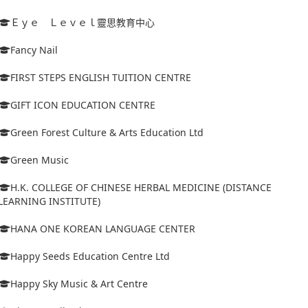
Ｅｙｅ Ｌｅｖｅｌ靈思教育中心
Fancy Nail
FIRST STEPS ENGLISH TUITION CENTRE
GIFT ICON EDUCATION CENTRE
Green Forest Culture & Arts Education Ltd
Green Music
H.K. COLLEGE OF CHINESE HERBAL MEDICINE (DISTANCE
LEARNING INSTITUTE)
HANA ONE KOREAN LANGUAGE CENTER
Happy Seeds Education Centre Ltd
Happy Sky Music & Art Centre