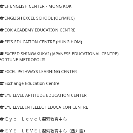
EF ENGLISH CENTER - MONG KOK
ENGLISH EXCEL SCHOOL (OLYMPIC)
EOK ACADEMY EDUCATION CENTRE
EPIS EDUCATION CENTRE (HUNG HOM)
EXCEED SHINGAKUKAI (JAPANESE EDUCATIONAL CENTRE) -
FORTUNE METROPOLIS
EXCEL PATHWAYS LEARNING CENTER
Exchange Education Centre
EYE LEVEL APTITUDE EDUCATION CENTER
EYE LEVEL INTELLECT EDUCATION CENTRE
Ｅｙｅ Ｌｅｖｅｌ探索教育中心
ＥＹＥ ＬＥＶＥＬ探索教育中心（西九匯）