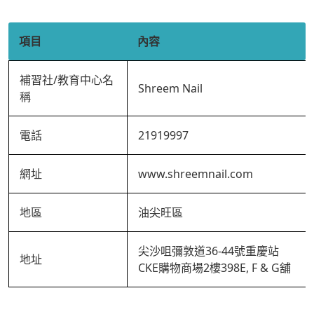
項目
內容
補習社/教育中心名
Shreem Nail
稱
電話
21919997
網址
www.shreemnail.com
地區
油尖旺區
尖沙咀彌敦道36-44號重慶站
地址
CKE購物商場2樓398E, F & G舖