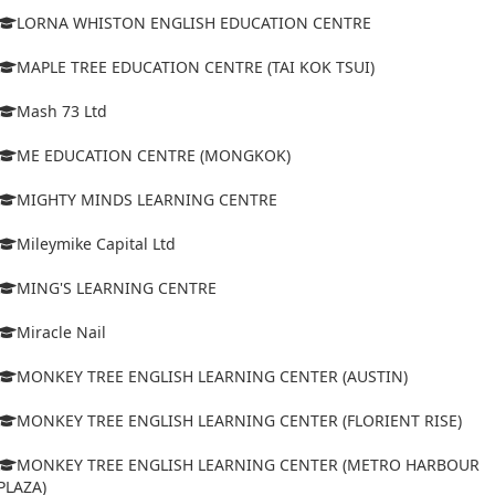
LORNA WHISTON ENGLISH EDUCATION CENTRE
MAPLE TREE EDUCATION CENTRE (TAI KOK TSUI)
Mash 73 Ltd
ME EDUCATION CENTRE (MONGKOK)
MIGHTY MINDS LEARNING CENTRE
Mileymike Capital Ltd
MING'S LEARNING CENTRE
Miracle Nail
MONKEY TREE ENGLISH LEARNING CENTER (AUSTIN)
MONKEY TREE ENGLISH LEARNING CENTER (FLORIENT RISE)
MONKEY TREE ENGLISH LEARNING CENTER (METRO HARBOUR
PLAZA)