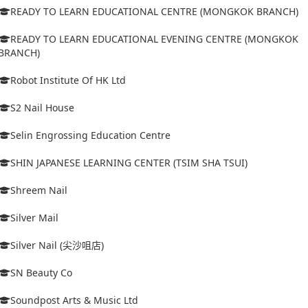
READY TO LEARN EDUCATIONAL CENTRE (MONGKOK BRANCH)
READY TO LEARN EDUCATIONAL EVENING CENTRE (MONGKOK
BRANCH)
Robot Institute Of HK Ltd
S2 Nail House
Selin Engrossing Education Centre
SHIN JAPANESE LEARNING CENTER (TSIM SHA TSUI)
Shreem Nail
Silver Mail
Silver Nail (尖沙咀店)
SN Beauty Co
Soundpost Arts & Music Ltd