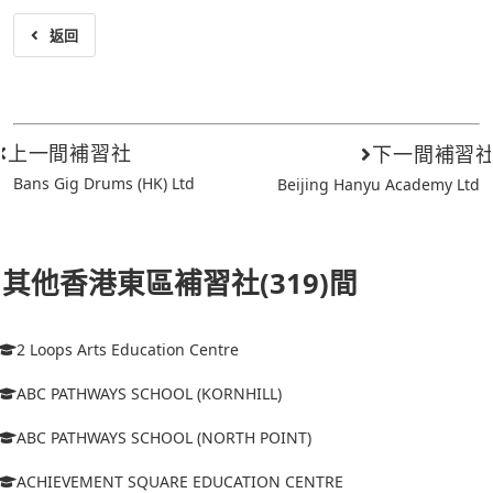
返回
上一間補習社
下一間補習
Bans Gig Drums (HK) Ltd
Beijing Hanyu Academy Ltd
其他香港東區補習社(319)間
2 Loops Arts Education Centre
ABC PATHWAYS SCHOOL (KORNHILL)
ABC PATHWAYS SCHOOL (NORTH POINT)
ACHIEVEMENT SQUARE EDUCATION CENTRE