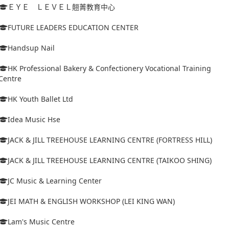
ＥＹＥ ＬＥＶＥＬ翹菁教育中心
FUTURE LEADERS EDUCATION CENTER
Handsup Nail
HK Professional Bakery & Confectionery Vocational Training
Centre
HK Youth Ballet Ltd
Idea Music Hse
JACK & JILL TREEHOUSE LEARNING CENTRE (FORTRESS HILL)
JACK & JILL TREEHOUSE LEARNING CENTRE (TAIKOO SHING)
JC Music & Learning Center
JEI MATH & ENGLISH WORKSHOP (LEI KING WAN)
Lam's Music Centre