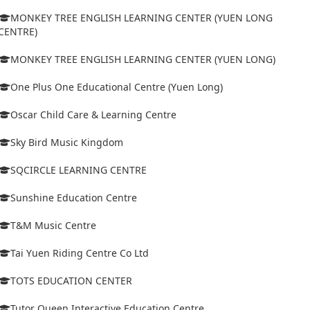
MONKEY TREE ENGLISH LEARNING CENTER (YUEN LONG
CENTRE)
MONKEY TREE ENGLISH LEARNING CENTER (YUEN LONG)
One Plus One Educational Centre (Yuen Long)
Oscar Child Care & Learning Centre
Sky Bird Music Kingdom
SQCIRCLE LEARNING CENTRE
Sunshine Education Centre
T&M Music Centre
Tai Yuen Riding Centre Co Ltd
TOTS EDUCATION CENTER
Tutor Queen Interactive Education Centre