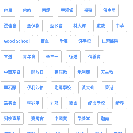
啟思
佛教
明愛
靈糧堂
福建
保良局
浸信會
聖保祿
聖公會
林大輝
道教
中華
Good School
寶血
附屬
好學校
仁濟醫院
宣道
青年會
聖三一
循道
信義會
中華基督
開放日
嘉諾撒
地利亞
天主教
聖若瑟
伊利沙伯
附屬學校
黃大仙
香港
路德會
李兆基
九龍
商會
紀念學校
新界
到校直擊
賽馬會
李國寶
樂善堂
迦南