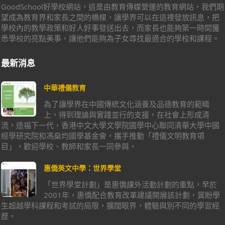
GoodSchool好學校網站，這是由教育傳媒營運的教育網站，我們期
望成為教育界和家長之間的橋樑，讓學界可以在這裡發放訊息，把
學校內的教學政策和好人好事發送出去，而家長也能夠第一時間獲
悉學校的亮點美事，讓他們能夠為子女尋找最適合的學校和課程。
最新消息
中華禮儀教育
為了讓學界在中國傳統文化涵養及品德教育的範疇
上，得到理論與實踐並行的支援，在社會上形成清
流，造福下一代，香港中文大學文學院國學中心聯同清華大學中國
經學研究院和馮燊均國學基金會，攜手推動「禮儀文明教育項
目」，歡迎學校、教師和家長一同參與。
惠僑英文中學：世界學堂
「世界學堂計劃」是惠僑課外活動計劃的重點，早於
2001年，惠僑配合教育改革建議開展該計劃，冀盼學
生超越學科課程和考試的局限，擴闊眼界，體驗與別不同的學習經
歷。