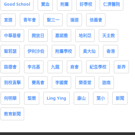
Good School
寶血
附屬
好學校
仁濟醫院
宣道
青年會
聖三一
循道
信義會
中華基督
開放日
嘉諾撒
地利亞
天主教
聖若瑟
伊利沙伯
附屬學校
黃大仙
香港
路德會
李兆基
九龍
商會
紀念學校
新界
到校直擊
賽馬會
李國寶
樂善堂
迦南
何明華
堅樂
Ling Ying
康山
葉小
新聞
教育新聞