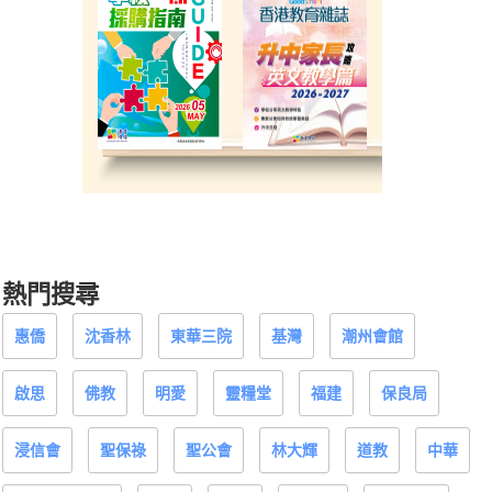
熱門搜尋
惠僑
沈香林
東華三院
基灣
潮州會館
啟思
佛教
明愛
靈糧堂
福建
保良局
浸信會
聖保祿
聖公會
林大輝
道教
中華