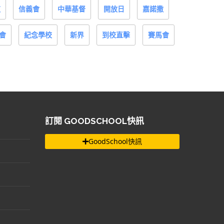
道
信義會
中華基督
開放日
嘉諾撒
會
紀念學校
新界
到校直擊
賽馬會
訂閱 GOODSCHOOL快訊
GoodSchool快訊