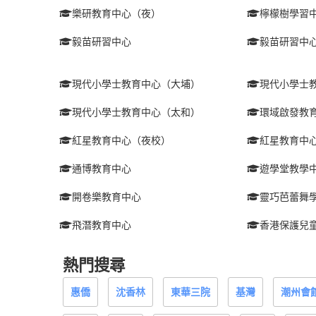
樂研教育中心（夜）
檸檬樹學習
毅苗研習中心
毅苗研習中
現代小學士教育中心（大埔）
現代小學士
現代小學士教育中心（太和）
環域啟發教
紅星教育中心（夜校）
紅星教育中
通博教育中心
遊學堂教學
開卷樂教育中心
靈巧芭蕾舞
飛潛教育中心
香港保護兒
熱門搜尋
惠僑
沈香林
東華三院
基灣
潮州會