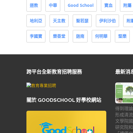
道教
中華
Good School
寶血
附屬
地利亞
天主教
聖若瑟
伊利沙伯
附
李國寶
樂善堂
迦南
何明華
堅樂
跨平台全新教育招聘服務
最新消
關於 GOODSCHOOL 好學校網站
得到理論
形成清流
文學院國
研究院和