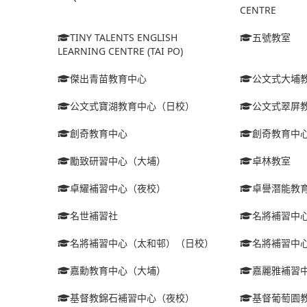
CENTRE
TINY TALENTS ENGLISH
五號教室
LEARNING CENTRE (TAI PO)
傑出青苗教育中心
公文式大埔
公文式寶湖教育中心（日校）
公文式翠屏
創奇教育中心
創奇教育中
勵致研習中心（大埔）
卓林教室
卓耀補習中心（夜校）
卓譽潛能教
名世補習社
名將補習中
名將補習中心（太和邨）（日校）
名將補習中
嘉勳教育中心（大埔）
嘉麗雅補習
基督教錦石補習中心（夜校）
基督葡萄園