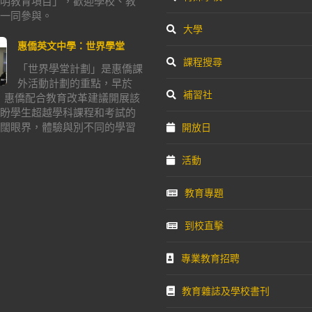
明教育項目」，歡迎學校、教
一同參與。
大學
惠僑英文中學：世界學堂
課程搜尋
「世界學堂計劃」是惠僑課
外活動計劃的重點，早於
補習社
年，惠僑配合教育改革建議開展該
盼學生超越學科課程和考試的
闊眼界，體驗與別不同的學習
開放日
活動
教育專題
到校直擊
專業教育招聘
教育雜誌及學校書刊