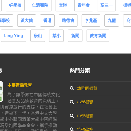
好學校
仁濟醫院
宣道
青年會
聖三一
循
屬學校
黃大仙
香港
路德會
李兆基
九龍
商
Ling Ying
康山
葉小
新聞
教育新聞
息
熱門分類
中華禮儀教育
幼稚園概覽
為了讓學界在中國傳統文化
涵養及品德教育的範疇上，
小學概覽
與實踐並行的支援，在社會上
，造福下一代，香港中文大學
中學概覽
學中心聯同清華大學中國經學
馮燊均國學基金會，攜手推動
特殊學校