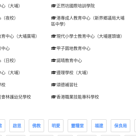
中心（大埔）
正然坊國際培訓學院
心（夜校）
港專成人教育中心（新界鄉議局大埔
區中學）
教育中心（大埔廣場）
現代小學士教育中心（大埔運頭塘）
育中心
甲子園地教育中心
心（日校）
諾晴教育中心
中心（大埔）
遵理學校（大埔）
學校
頌德補習社
童會林護幼兒學校
香港職業技能專科學校
館
啟思
佛教
明愛
靈糧堂
福建
保良局