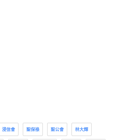
浸信會
聖保祿
聖公會
林大輝