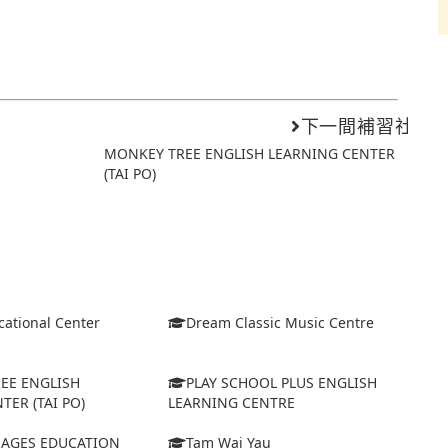
下一間補習社
MONKEY TREE ENGLISH LEARNING CENTER
(TAI PO)
cational Center
Dream Classic Music Centre
EE ENGLISH
PLAY SCHOOL PLUS ENGLISH
TER (TAI PO)
LEARNING CENTRE
AGES EDUCATION
Tam Wai Yau