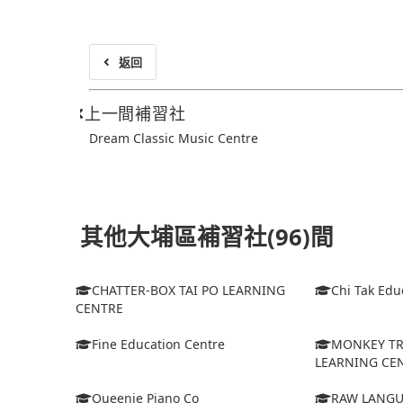
返回
上一間補習社
Dream Classic Music Centre
其他大埔區補習社(96)間
CHATTER-BOX TAI PO LEARNING
Chi Tak Edu
CENTRE
Fine Education Centre
MONKEY TR
LEARNING CEN
Queenie Piano Co
RAW LANGU