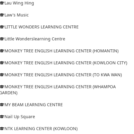
Lau Wing Hing
Law's Music
LITTLE WONDERS LEARNING CENTRE
Little Wonderslearning Centre
MONKEY TREE ENGLISH LEARNING CENTER (HOMANTIN)
MONKEY TREE ENGLISH LEARNING CENTER (KOWLOON CITY)
MONKEY TREE ENGLISH LEARNING CENTER (TO KWA WAN)
MONKEY TREE ENGLISH LEARNING CENTER (WHAMPOA
GARDEN)
MY BEAM LEARNING CENTRE
Nail Up Square
NTK LEARNING CENTER (KOWLOON)