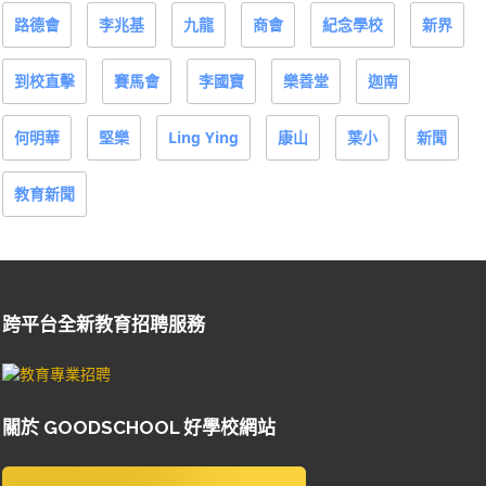
路德會
李兆基
九龍
商會
紀念學校
新界
到校直擊
賽馬會
李國寶
樂善堂
迦南
何明華
堅樂
Ling Ying
康山
葉小
新聞
教育新聞
跨平台全新教育招聘服務
關於 GOODSCHOOL 好學校網站