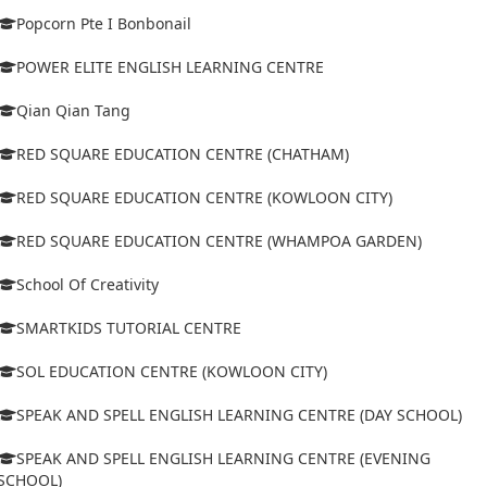
Popcorn Pte I Bonbonail
POWER ELITE ENGLISH LEARNING CENTRE
Qian Qian Tang
RED SQUARE EDUCATION CENTRE (CHATHAM)
RED SQUARE EDUCATION CENTRE (KOWLOON CITY)
RED SQUARE EDUCATION CENTRE (WHAMPOA GARDEN)
School Of Creativity
SMARTKIDS TUTORIAL CENTRE
SOL EDUCATION CENTRE (KOWLOON CITY)
SPEAK AND SPELL ENGLISH LEARNING CENTRE (DAY SCHOOL)
SPEAK AND SPELL ENGLISH LEARNING CENTRE (EVENING
SCHOOL)