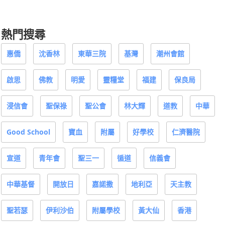
熱門搜尋
惠僑
沈香林
東華三院
基灣
潮州會館
啟思
佛教
明愛
靈糧堂
福建
保良局
浸信會
聖保祿
聖公會
林大輝
道教
中華
Good School
寶血
附屬
好學校
仁濟醫院
宣道
青年會
聖三一
循道
信義會
中華基督
開放日
嘉諾撒
地利亞
天主教
聖若瑟
伊利沙伯
附屬學校
黃大仙
香港