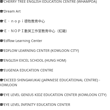
CHERRY TREE ENGLISH EDUCATION CENTRE (WHAMPOA)
Dream Art
Ｅ．ｎｏｐｉ德牧教育中心
Ｅ．ＮＯＰＩ數英工作室教育中心（紅磡）
Edflow Learning Center
EDFLOW LEARNING CENTER (KOWLOON CITY)
ENGLISH EXCEL SCHOOL (HUNG HOM)
EUGENIA EDUCATION CENTRE
EXCEED SHINGAKUKAI (JAPANESE EDUCATIONAL CENTRE) -
KOWLOON
EYE LEVEL GENIUS KIDZ EDUCATION CENTER (KOWLOON CITY)
EYE LEVEL INFINITY EDUCATION CENTER