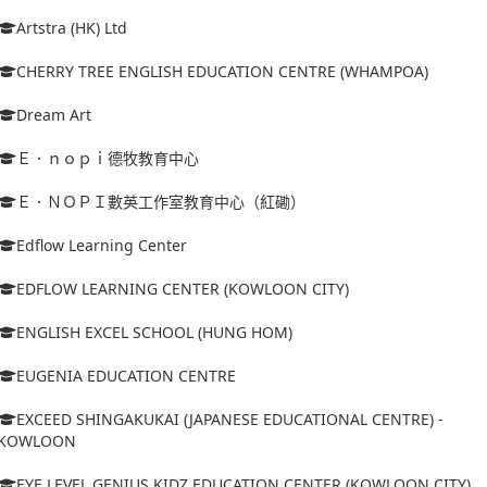
Artstra (HK) Ltd
CHERRY TREE ENGLISH EDUCATION CENTRE (WHAMPOA)
Dream Art
Ｅ．ｎｏｐｉ德牧教育中心
Ｅ．ＮＯＰＩ數英工作室教育中心（紅磡）
Edflow Learning Center
EDFLOW LEARNING CENTER (KOWLOON CITY)
ENGLISH EXCEL SCHOOL (HUNG HOM)
EUGENIA EDUCATION CENTRE
EXCEED SHINGAKUKAI (JAPANESE EDUCATIONAL CENTRE) -
KOWLOON
EYE LEVEL GENIUS KIDZ EDUCATION CENTER (KOWLOON CITY)