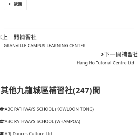
返回
上一間補習社
GRANVILLE CAMPUS LEARNING CENTER
下一間補習
Hang Ho Tutorial Centre Ltd
其他九龍城區補習社(247)間
ABC PATHWAYS SCHOOL (KOWLOON TONG)
ABC PATHWAYS SCHOOL (WHAMPOA)
ARJ Dances Culture Ltd