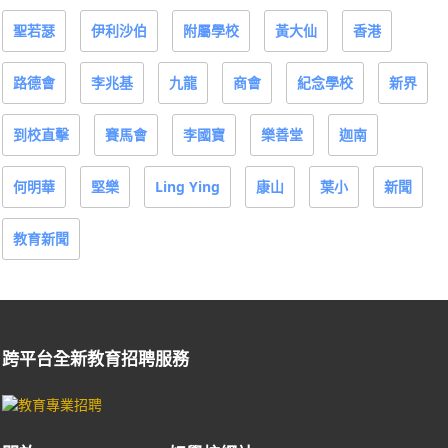
聖若瑟
伊利沙伯
附屬學校
黃大仙
香港
路德會
李兆基
九龍
商會
紀念學校
新界
到校直擊
賽馬會
李國寶
樂善堂
迦南
何明華
堅樂
Ling Ying
康山
葉小
新聞
教育新聞
跨平台全新教育招聘服務