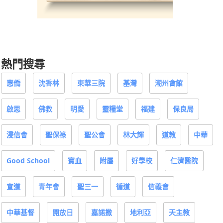
熱門搜尋
惠僑
沈香林
東華三院
基灣
潮州會館
啟思
佛教
明愛
靈糧堂
福建
保良局
浸信會
聖保祿
聖公會
林大輝
道教
中華
Good School
寶血
附屬
好學校
仁濟醫院
宣道
青年會
聖三一
循道
信義會
中華基督
開放日
嘉諾撒
地利亞
天主教