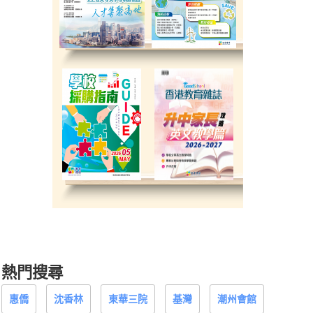
熱門搜尋
惠僑
沈香林
東華三院
基灣
潮州會館