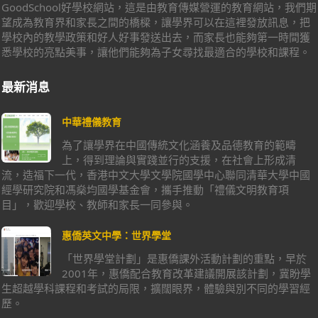
GoodSchool好學校網站，這是由教育傳媒營運的教育網站，我們期
望成為教育界和家長之間的橋樑，讓學界可以在這裡發放訊息，把
學校內的教學政策和好人好事發送出去，而家長也能夠第一時間獲
悉學校的亮點美事，讓他們能夠為子女尋找最適合的學校和課程。
最新消息
中華禮儀教育
為了讓學界在中國傳統文化涵養及品德教育的範疇
上，得到理論與實踐並行的支援，在社會上形成清
流，造福下一代，香港中文大學文學院國學中心聯同清華大學中國
經學研究院和馮燊均國學基金會，攜手推動「禮儀文明教育項
目」，歡迎學校、教師和家長一同參與。
惠僑英文中學：世界學堂
「世界學堂計劃」是惠僑課外活動計劃的重點，早於
2001年，惠僑配合教育改革建議開展該計劃，冀盼學
生超越學科課程和考試的局限，擴闊眼界，體驗與別不同的學習經
歷。