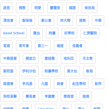
啟思
佛教
明愛
靈糧堂
福建
保良局
浸信會
聖保祿
聖公會
林大輝
道教
中華
Good School
寶血
附屬
好學校
仁濟醫院
宣道
青年會
聖三一
循道
信義會
中華基督
開放日
嘉諾撒
地利亞
天主教
聖若瑟
伊利沙伯
附屬學校
黃大仙
香港
路德會
李兆基
九龍
商會
紀念學校
新界
到校直擊
賽馬會
李國寶
樂善堂
迦南
何明華
堅樂
Ling Ying
康山
葉小
新聞