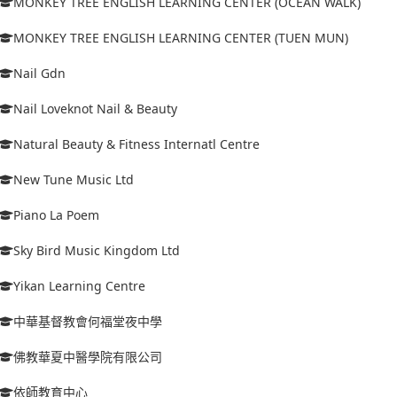
MONKEY TREE ENGLISH LEARNING CENTER (OCEAN WALK)
MONKEY TREE ENGLISH LEARNING CENTER (TUEN MUN)
Nail Gdn
Nail Loveknot Nail & Beauty
Natural Beauty & Fitness Internatl Centre
New Tune Music Ltd
Piano La Poem
Sky Bird Music Kingdom Ltd
Yikan Learning Centre
中華基督教會何福堂夜中學
佛教華夏中醫學院有限公司
依師教育中心