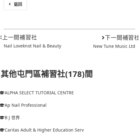
返回
上一間補習社
下一間補習
Nail Loveknot Nail & Beauty
New Tune Music Ltd
其他屯門區補習社(178)間
ALPHA SELECT TUTORIAL CENTRE
Ap Nail Professional
B J 世界
Caritas Adult & Higher Education Serv