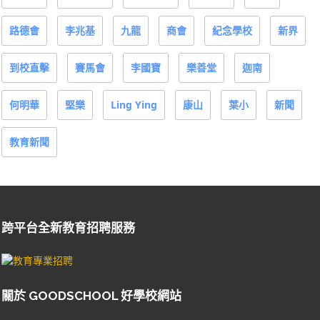
路德會
李兆基
九龍
商會
紀念學校
新界
到校直擊
賽馬會
李國寶
樂善堂
迦南
何明華
堅樂
Ling Ying
康山
葉小
新聞
教育新聞
跨平台全新教育招聘服務
關於 GOODSCHOOL 好學校網站