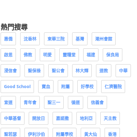
熱門搜尋
惠僑
沈香林
東華三院
基灣
潮州會館
啟思
佛教
明愛
靈糧堂
福建
保良局
浸信會
聖保祿
聖公會
林大輝
道教
中華
Good School
寶血
附屬
好學校
仁濟醫院
宣道
青年會
聖三一
循道
信義會
中華基督
開放日
嘉諾撒
地利亞
天主教
聖若瑟
伊利沙伯
附屬學校
黃大仙
香港