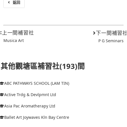
返回
上一間補習社
下一間補習
Musica Art
P G Seminars
其他觀塘區補習社(193)間
ABC PATHWAYS SCHOOL (LAM TIN)
Active Trdg & Devlpmnt Ltd
Asia Pac Aromatherapy Ltd
Ballet Art Joywaves Kln Bay Centre