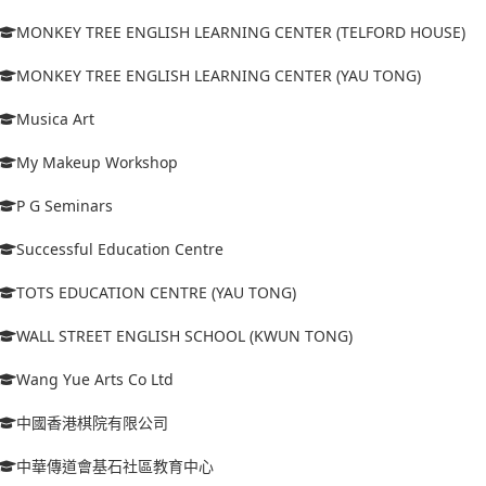
MONKEY TREE ENGLISH LEARNING CENTER (TELFORD HOUSE)
MONKEY TREE ENGLISH LEARNING CENTER (YAU TONG)
Musica Art
My Makeup Workshop
P G Seminars
Successful Education Centre
TOTS EDUCATION CENTRE (YAU TONG)
WALL STREET ENGLISH SCHOOL (KWUN TONG)
Wang Yue Arts Co Ltd
中國香港棋院有限公司
中華傳道會基石社區教育中心