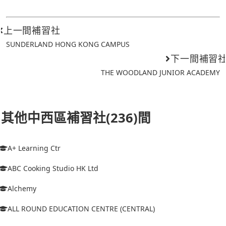
上一間補習社
SUNDERLAND HONG KONG CAMPUS
下一間補習
THE WOODLAND JUNIOR ACADEMY
其他中西區補習社(236)間
A+ Learning Ctr
ABC Cooking Studio HK Ltd
Alchemy
ALL ROUND EDUCATION CENTRE (CENTRAL)