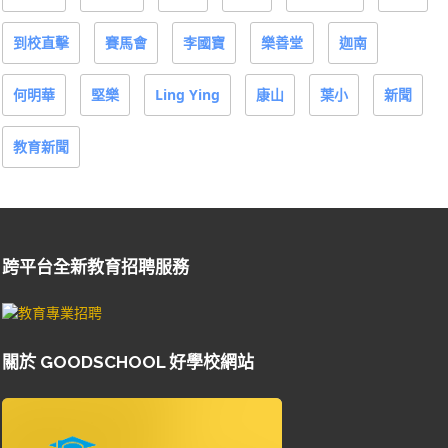
到校直擊
賽馬會
李國寶
樂善堂
迦南
何明華
堅樂
Ling Ying
康山
葉小
新聞
教育新聞
跨平台全新教育招聘服務
關於 GOODSCHOOL 好學校網站