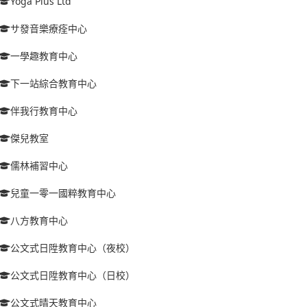
Yoga Plus Ltd
サ發音樂療痊中心
一學趣教育中心
下一站綜合教育中心
伴我行教育中心
傑兒教室
儒林補習中心
兒童一零一國粹教育中心
八方教育中心
公文式日陞教育中心（夜校）
公文式日陞教育中心（日校）
公文式晴天教育中心