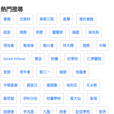
熱門搜尋
惠僑
沈香林
東華三院
基灣
潮州會館
啟思
佛教
明愛
靈糧堂
福建
保良局
浸信會
聖保祿
聖公會
林大輝
道教
中華
Good School
寶血
附屬
好學校
仁濟醫院
宣道
青年會
聖三一
循道
信義會
中華基督
開放日
嘉諾撒
地利亞
天主教
聖若瑟
伊利沙伯
附屬學校
黃大仙
香港
路德會
李兆基
九龍
商會
紀念學校
新界