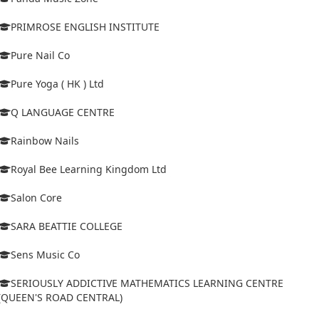
PRIMROSE ENGLISH INSTITUTE
Pure Nail Co
Pure Yoga ( HK ) Ltd
Q LANGUAGE CENTRE
Rainbow Nails
Royal Bee Learning Kingdom Ltd
Salon Core
SARA BEATTIE COLLEGE
Sens Music Co
SERIOUSLY ADDICTIVE MATHEMATICS LEARNING CENTRE
(QUEEN'S ROAD CENTRAL)