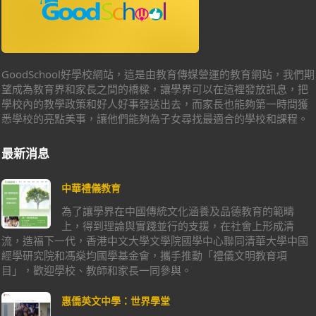
GoodSchool好學校網站，這是由教育傳媒營運的教育網站，我們期
望成為教育界和家長之間的橋樑，讓學界可以在這裡發放訊息，把
學校內的教學政策和好人好事發送出去，而家長也能夠第一時間獲
悉學校的亮點美事，讓他們能夠為子女尋找最適合的學校和課程。
最新消息
中華禮儀教育
為了讓學界在中國傳統文化涵養及品德教育的範疇
上，得到理論與實踐並行的支援，在社會上形成清
流，造福下一代，香港中文大學文學院國學中心聯同清華大學中國
經學研究院和馮燊均國學基金會，攜手推動「禮儀文明教育項
目」，歡迎學校、教師和家長一同參與。
惠僑英文中學：世界學堂