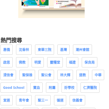
熱門搜尋
惠僑
沈香林
東華三院
基灣
潮州會館
啟思
佛教
明愛
靈糧堂
福建
保良局
浸信會
聖保祿
聖公會
林大輝
道教
中華
Good School
寶血
附屬
好學校
仁濟醫院
宣道
青年會
聖三一
循道
信義會