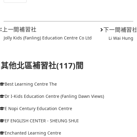
上一間補習社
下一間補習
Jolly Kids (Fanling) Education Centre Co Ltd
Li Wai Hung
其他北區補習社(117)間
Best Learning Centre The
Dr I-Kids Education Centre (Fanling Dawn Views)
E Nopi Century Education Centre
EF ENGLISH CENTER - SHEUNG SHUI
Enchanted Learning Centre