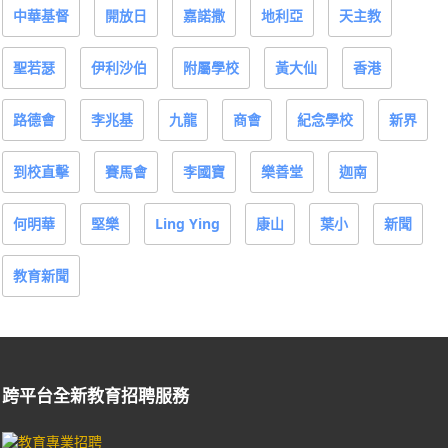
中華基督
開放日
嘉諾撒
地利亞
天主教
聖若瑟
伊利沙伯
附屬學校
黃大仙
香港
路德會
李兆基
九龍
商會
紀念學校
新界
到校直擊
賽馬會
李國寶
樂善堂
迦南
何明華
堅樂
Ling Ying
康山
葉小
新聞
教育新聞
跨平台全新教育招聘服務