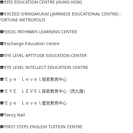
EPIS EDUCATION CENTRE (HUNG HOM)
EXCEED SHINGAKUKAI (JAPANESE EDUCATIONAL CENTRE) -
FORTUNE METROPOLIS
EXCEL PATHWAYS LEARNING CENTER
Exchange Education Centre
EYE LEVEL APTITUDE EDUCATION CENTER
EYE LEVEL INTELLECT EDUCATION CENTRE
Ｅｙｅ Ｌｅｖｅｌ探索教育中心
ＥＹＥ ＬＥＶＥＬ探索教育中心（西九匯）
Ｅｙｅ Ｌｅｖｅｌ靈思教育中心
Fancy Nail
FIRST STEPS ENGLISH TUITION CENTRE