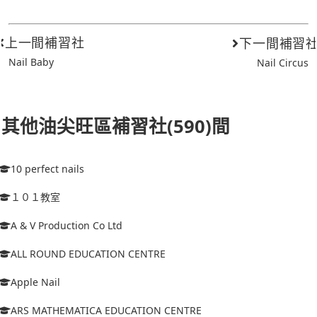
上一間補習社
下一間補習
Nail Baby
Nail Circus
其他油尖旺區補習社(590)間
10 perfect nails
１０１教室
A & V Production Co Ltd
ALL ROUND EDUCATION CENTRE
Apple Nail
ARS MATHEMATICA EDUCATION CENTRE