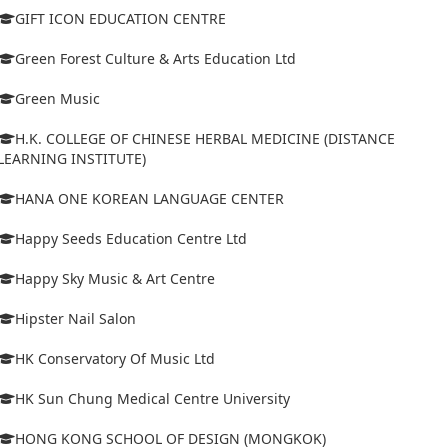
GIFT ICON EDUCATION CENTRE
Green Forest Culture & Arts Education Ltd
Green Music
H.K. COLLEGE OF CHINESE HERBAL MEDICINE (DISTANCE
LEARNING INSTITUTE)
HANA ONE KOREAN LANGUAGE CENTER
Happy Seeds Education Centre Ltd
Happy Sky Music & Art Centre
Hipster Nail Salon
HK Conservatory Of Music Ltd
HK Sun Chung Medical Centre University
HONG KONG SCHOOL OF DESIGN (MONGKOK)