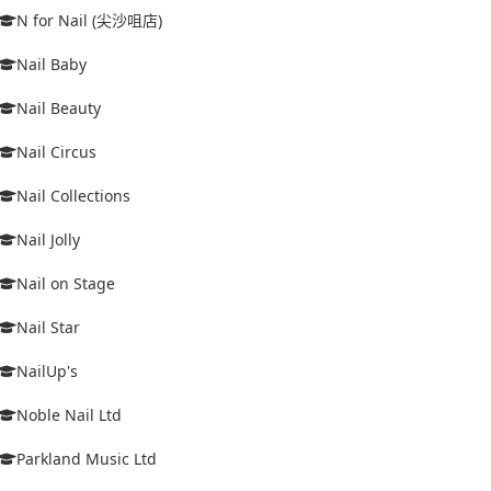
N for Nail (尖沙咀店)
Nail Baby
Nail Beauty
Nail Circus
Nail Collections
Nail Jolly
Nail on Stage
Nail Star
NailUp's
Noble Nail Ltd
Parkland Music Ltd