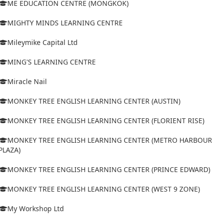
ME EDUCATION CENTRE (MONGKOK)
MIGHTY MINDS LEARNING CENTRE
Mileymike Capital Ltd
MING'S LEARNING CENTRE
Miracle Nail
MONKEY TREE ENGLISH LEARNING CENTER (AUSTIN)
MONKEY TREE ENGLISH LEARNING CENTER (FLORIENT RISE)
MONKEY TREE ENGLISH LEARNING CENTER (METRO HARBOUR
PLAZA)
MONKEY TREE ENGLISH LEARNING CENTER (PRINCE EDWARD)
MONKEY TREE ENGLISH LEARNING CENTER (WEST 9 ZONE)
My Workshop Ltd