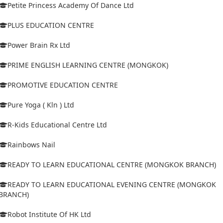
Petite Princess Academy Of Dance Ltd
PLUS EDUCATION CENTRE
Power Brain Rx Ltd
PRIME ENGLISH LEARNING CENTRE (MONGKOK)
PROMOTIVE EDUCATION CENTRE
Pure Yoga ( Kln ) Ltd
R-Kids Educational Centre Ltd
Rainbows Nail
READY TO LEARN EDUCATIONAL CENTRE (MONGKOK BRANCH)
READY TO LEARN EDUCATIONAL EVENING CENTRE (MONGKOK
BRANCH)
Robot Institute Of HK Ltd