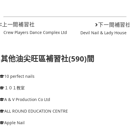
上一間補習社
下一間補習
Crew Players Dance Complex Ltd
Devil Nail & Lady House
其他油尖旺區補習社(590)間
10 perfect nails
１０１教室
A & V Production Co Ltd
ALL ROUND EDUCATION CENTRE
Apple Nail