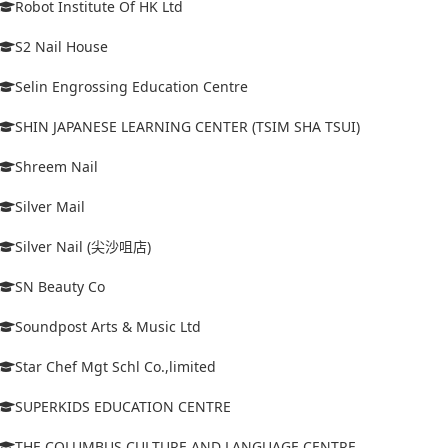
Robot Institute Of HK Ltd
S2 Nail House
Selin Engrossing Education Centre
SHIN JAPANESE LEARNING CENTER (TSIM SHA TSUI)
Shreem Nail
Silver Mail
Silver Nail (尖沙咀店)
SN Beauty Co
Soundpost Arts & Music Ltd
Star Chef Mgt Schl Co.,limited
SUPERKIDS EDUCATION CENTRE
THE COLUMBUS CULTURE AND LANGUAGE CENTRE