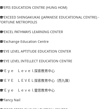
EPIS EDUCATION CENTRE (HUNG HOM)
EXCEED SHINGAKUKAI (JAPANESE EDUCATIONAL CENTRE) -
FORTUNE METROPOLIS
EXCEL PATHWAYS LEARNING CENTER
Exchange Education Centre
EYE LEVEL APTITUDE EDUCATION CENTER
EYE LEVEL INTELLECT EDUCATION CENTRE
Ｅｙｅ Ｌｅｖｅｌ探索教育中心
ＥＹＥ ＬＥＶＥＬ探索教育中心（西九匯）
Ｅｙｅ Ｌｅｖｅｌ靈思教育中心
Fancy Nail