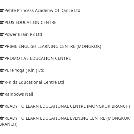
Petite Princess Academy Of Dance Ltd
PLUS EDUCATION CENTRE
Power Brain Rx Ltd
PRIME ENGLISH LEARNING CENTRE (MONGKOK)
PROMOTIVE EDUCATION CENTRE
Pure Yoga ( Kln ) Ltd
R-Kids Educational Centre Ltd
Rainbows Nail
READY TO LEARN EDUCATIONAL CENTRE (MONGKOK BRANCH)
READY TO LEARN EDUCATIONAL EVENING CENTRE (MONGKOK
BRANCH)