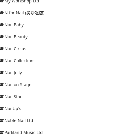
My Workshop Ltd
N for Nail (尖沙咀店)
Nail Baby
Nail Beauty
Nail Circus
Nail Collections
Nail Jolly
Nail on Stage
Nail Star
NailUp's
Noble Nail Ltd
Parkland Music Ltd