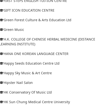
FIRST STEPS ENGLISH TUITION CENTRE
GIFT ICON EDUCATION CENTRE
Green Forest Culture & Arts Education Ltd
Green Music
H.K. COLLEGE OF CHINESE HERBAL MEDICINE (DISTANCE
LEARNING INSTITUTE)
HANA ONE KOREAN LANGUAGE CENTER
Happy Seeds Education Centre Ltd
Happy Sky Music & Art Centre
Hipster Nail Salon
HK Conservatory Of Music Ltd
HK Sun Chung Medical Centre University