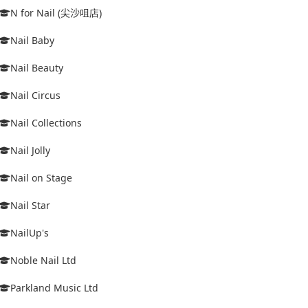
N for Nail (尖沙咀店)
Nail Baby
Nail Beauty
Nail Circus
Nail Collections
Nail Jolly
Nail on Stage
Nail Star
NailUp's
Noble Nail Ltd
Parkland Music Ltd