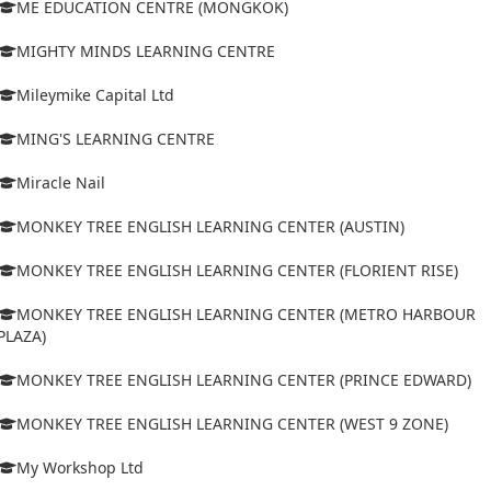
ME EDUCATION CENTRE (MONGKOK)
MIGHTY MINDS LEARNING CENTRE
Mileymike Capital Ltd
MING'S LEARNING CENTRE
Miracle Nail
MONKEY TREE ENGLISH LEARNING CENTER (AUSTIN)
MONKEY TREE ENGLISH LEARNING CENTER (FLORIENT RISE)
MONKEY TREE ENGLISH LEARNING CENTER (METRO HARBOUR
PLAZA)
MONKEY TREE ENGLISH LEARNING CENTER (PRINCE EDWARD)
MONKEY TREE ENGLISH LEARNING CENTER (WEST 9 ZONE)
My Workshop Ltd