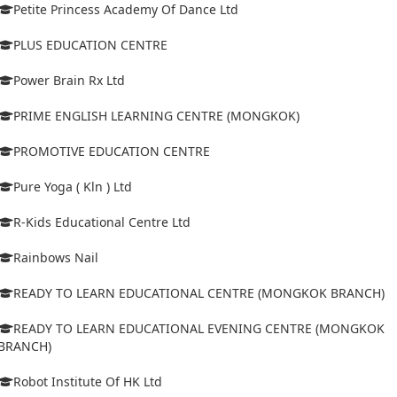
Petite Princess Academy Of Dance Ltd
PLUS EDUCATION CENTRE
Power Brain Rx Ltd
PRIME ENGLISH LEARNING CENTRE (MONGKOK)
PROMOTIVE EDUCATION CENTRE
Pure Yoga ( Kln ) Ltd
R-Kids Educational Centre Ltd
Rainbows Nail
READY TO LEARN EDUCATIONAL CENTRE (MONGKOK BRANCH)
READY TO LEARN EDUCATIONAL EVENING CENTRE (MONGKOK
BRANCH)
Robot Institute Of HK Ltd