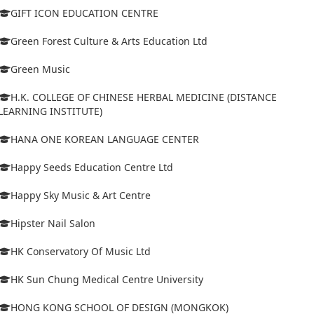
GIFT ICON EDUCATION CENTRE
Green Forest Culture & Arts Education Ltd
Green Music
H.K. COLLEGE OF CHINESE HERBAL MEDICINE (DISTANCE
LEARNING INSTITUTE)
HANA ONE KOREAN LANGUAGE CENTER
Happy Seeds Education Centre Ltd
Happy Sky Music & Art Centre
Hipster Nail Salon
HK Conservatory Of Music Ltd
HK Sun Chung Medical Centre University
HONG KONG SCHOOL OF DESIGN (MONGKOK)