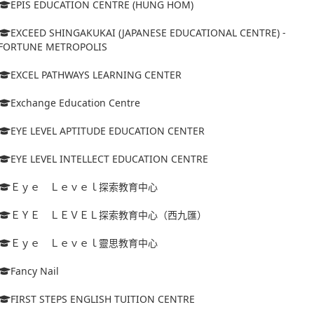
EPIS EDUCATION CENTRE (HUNG HOM)
EXCEED SHINGAKUKAI (JAPANESE EDUCATIONAL CENTRE) -
FORTUNE METROPOLIS
EXCEL PATHWAYS LEARNING CENTER
Exchange Education Centre
EYE LEVEL APTITUDE EDUCATION CENTER
EYE LEVEL INTELLECT EDUCATION CENTRE
Ｅｙｅ Ｌｅｖｅｌ探索教育中心
ＥＹＥ ＬＥＶＥＬ探索教育中心（西九匯）
Ｅｙｅ Ｌｅｖｅｌ靈思教育中心
Fancy Nail
FIRST STEPS ENGLISH TUITION CENTRE