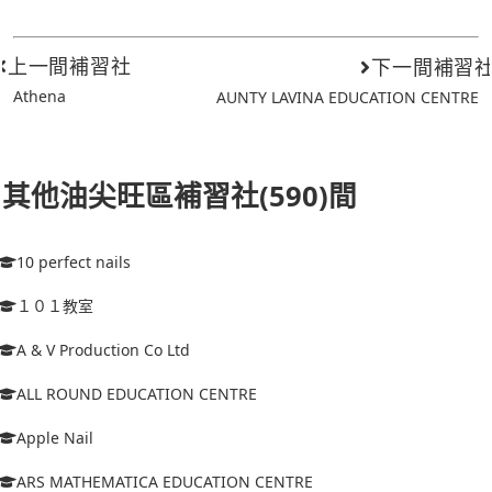
上一間補習社
下一間補習
Athena
AUNTY LAVINA EDUCATION CENTRE
其他油尖旺區補習社(590)間
10 perfect nails
１０１教室
A & V Production Co Ltd
ALL ROUND EDUCATION CENTRE
Apple Nail
ARS MATHEMATICA EDUCATION CENTRE