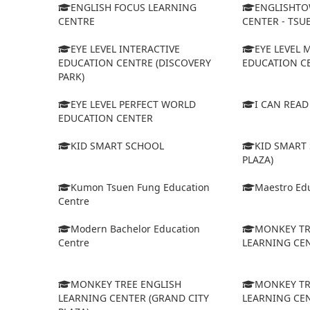
ENGLISH FOCUS LEARNING
ENGLISHTO
CENTRE
CENTER - TSU
EYE LEVEL INTERACTIVE
EYE LEVEL
EDUCATION CENTRE (DISCOVERY
EDUCATION C
PARK)
EYE LEVEL PERFECT WORLD
I CAN REA
EDUCATION CENTER
KID SMART SCHOOL
KID SMART
PLAZA)
Kumon Tsuen Fung Education
Maestro Edu
Centre
Modern Bachelor Education
MONKEY TR
Centre
LEARNING CEN
MONKEY TREE ENGLISH
MONKEY TR
LEARNING CENTER (GRAND CITY
LEARNING CEN