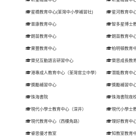
星橋教育中心(荃灣中小學補習社)
星河教育中
普康教育中心
智多星博士
朗苗教育中心
朗苗教育中
果豐教育中心
柏明頓教育
樂兒互動語言研習中心
樂思成長教
港專成人教育中心（荃灣官立中學）
潛能教育中
獎勵補習中心
獎勵補習中
珠海書院
珠海書院夜
現代小學士教育中心（深井）
現代小學士
現代教育中心（西樓角路）
理好教育中
睿思優才教室
知教室教育