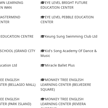
WN LEARNING
EYE LEVEL BRIGHT FUTURE
EN WAN
EDUCATION CENTER
 MASTERMIND
EYE LEVEL PEBBLE EDUCATION
ENTER
CENTER
D EDUCATION CENTRE
Keung Sung Swimming Club Ltd
 SCHOOL (GRAND CITY
Kid's Song Academy Of Dance &
Music
cation Ltd
Miracle Ballet Plus
EE ENGLISH
MONKEY TREE ENGLISH
TER (BELLAGIO MALL)
LEARNING CENTER (BELVEDERE
SQUARE)
EE ENGLISH
MONKEY TREE ENGLISH
TER (PARK ISLAND)
LEARNING CENTER (RIVIERA