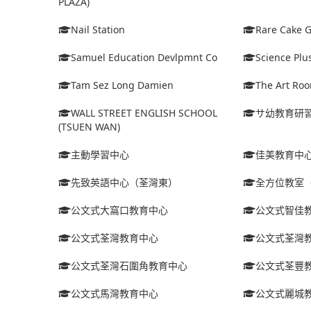
PLAZA)
Nail Station
Rare Cake G
Samuel Education Devlpmnt Co
Science Plu
Tam Sez Long Damien
The Art Roo
WALL STREET ENGLISH SCHOOL
サ幼教育研
(TSUEN WAN)
主動學習中心
佳美教育中
先致英語中心（荃灣東）
全方位教室
公文式大窩口教育中心
公文式智佳
公文式荃灣教育中心
公文式荃灣
公文式荃灣石圍角教育中心
公文式荃豐
公文式馬灣教育中心
公文式麗城