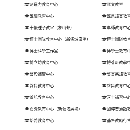
創造力教育中心
匯文教室
匯縉教育中心
匯雋語言教
十優種子教室（象山邨）
卓師教育中
博士團隊教育中心（新領域廣場）
博士團隊教
博士科學工作室
博學士教育
博立坊教育中心
博薈軒教學
啓毅補習中心
啓言英語教
啓雋教育中心
啓雋教育中
啟航教育中心
喜士補習中
嘉獎教育中心（新領域廣場）
國粹普通話
培菁教育中心
基督教勵行