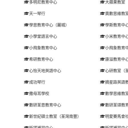
多明尼教育中心
大蘋果教室
天一琴行
奧數思維教
學思教育中心（麗城）
學斯教育中
小學堂語言中心
小米教育中
小飛象教育中心
小飛象教育
希研教育中心
康溢教育中
心怡天地英語中心
心研教室（
成功琴行
摘星路英語
撒母耳學校
數學思維教
數研荃恩教育中心
數研荃頌教
新世紀碩士教室（荃灣南豐）
明愛賽馬會
昕望補習中心
昕望補習中