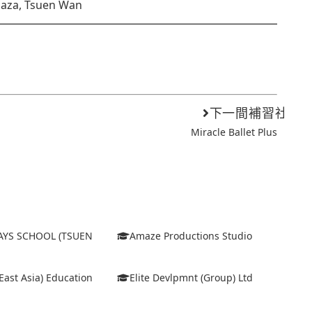
laza, Tsuen Wan
下一間補習社
Miracle Ballet Plus
AYS SCHOOL (TSUEN
Amaze Productions Studio
East Asia) Education
Elite Devlpmnt (Group) Ltd