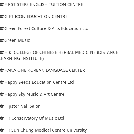
FIRST STEPS ENGLISH TUITION CENTRE
GIFT ICON EDUCATION CENTRE
Green Forest Culture & Arts Education Ltd
Green Music
H.K. COLLEGE OF CHINESE HERBAL MEDICINE (DISTANCE
LEARNING INSTITUTE)
HANA ONE KOREAN LANGUAGE CENTER
Happy Seeds Education Centre Ltd
Happy Sky Music & Art Centre
Hipster Nail Salon
HK Conservatory Of Music Ltd
HK Sun Chung Medical Centre University