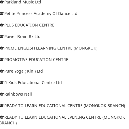
Parkland Music Ltd
Petite Princess Academy Of Dance Ltd
PLUS EDUCATION CENTRE
Power Brain Rx Ltd
PRIME ENGLISH LEARNING CENTRE (MONGKOK)
PROMOTIVE EDUCATION CENTRE
Pure Yoga ( Kln ) Ltd
R-Kids Educational Centre Ltd
Rainbows Nail
READY TO LEARN EDUCATIONAL CENTRE (MONGKOK BRANCH)
READY TO LEARN EDUCATIONAL EVENING CENTRE (MONGKOK
BRANCH)