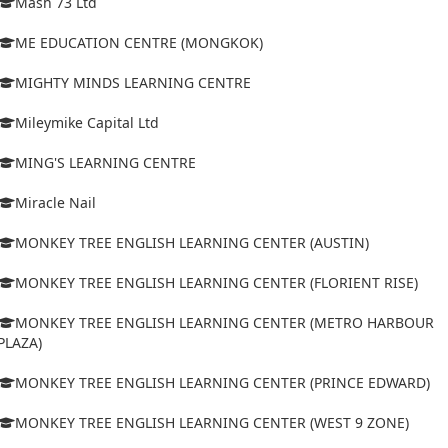
Mash 73 Ltd
ME EDUCATION CENTRE (MONGKOK)
MIGHTY MINDS LEARNING CENTRE
Mileymike Capital Ltd
MING'S LEARNING CENTRE
Miracle Nail
MONKEY TREE ENGLISH LEARNING CENTER (AUSTIN)
MONKEY TREE ENGLISH LEARNING CENTER (FLORIENT RISE)
MONKEY TREE ENGLISH LEARNING CENTER (METRO HARBOUR
PLAZA)
MONKEY TREE ENGLISH LEARNING CENTER (PRINCE EDWARD)
MONKEY TREE ENGLISH LEARNING CENTER (WEST 9 ZONE)