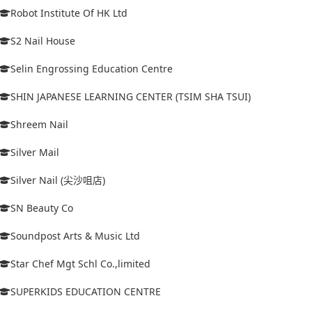
Robot Institute Of HK Ltd
S2 Nail House
Selin Engrossing Education Centre
SHIN JAPANESE LEARNING CENTER (TSIM SHA TSUI)
Shreem Nail
Silver Mail
Silver Nail (尖沙咀店)
SN Beauty Co
Soundpost Arts & Music Ltd
Star Chef Mgt Schl Co.,limited
SUPERKIDS EDUCATION CENTRE