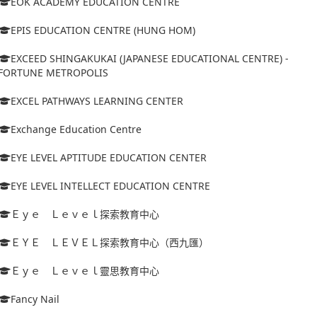
EOK ACADEMY EDUCATION CENTRE
EPIS EDUCATION CENTRE (HUNG HOM)
EXCEED SHINGAKUKAI (JAPANESE EDUCATIONAL CENTRE) -
FORTUNE METROPOLIS
EXCEL PATHWAYS LEARNING CENTER
Exchange Education Centre
EYE LEVEL APTITUDE EDUCATION CENTER
EYE LEVEL INTELLECT EDUCATION CENTRE
Ｅｙｅ Ｌｅｖｅｌ探索教育中心
ＥＹＥ ＬＥＶＥＬ探索教育中心（西九匯）
Ｅｙｅ Ｌｅｖｅｌ靈思教育中心
Fancy Nail