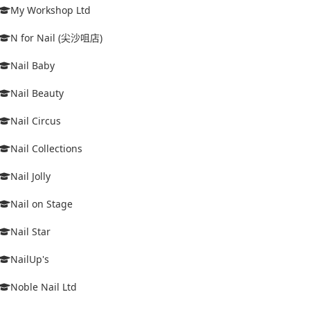
My Workshop Ltd
N for Nail (尖沙咀店)
Nail Baby
Nail Beauty
Nail Circus
Nail Collections
Nail Jolly
Nail on Stage
Nail Star
NailUp's
Noble Nail Ltd