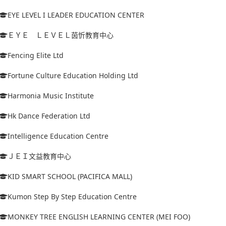
EYE LEVEL I LEADER EDUCATION CENTER
ＥＹＥ ＬＥＶＥＬ茵忻教育中心
Fencing Elite Ltd
Fortune Culture Education Holding Ltd
Harmonia Music Institute
Hk Dance Federation Ltd
Intelligence Education Centre
ＪＥＩ文益教育中心
KID SMART SCHOOL (PACIFICA MALL)
Kumon Step By Step Education Centre
MONKEY TREE ENGLISH LEARNING CENTER (MEI FOO)