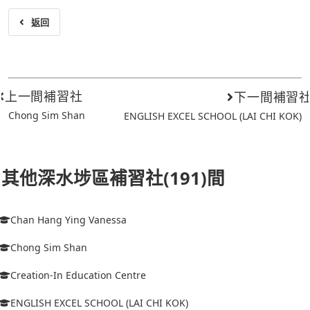
返回
上一間補習社
下一間補習
Chong Sim Shan
ENGLISH EXCEL SCHOOL (LAI CHI KOK)
其他深水埗區補習社(191)間
Chan Hang Ying Vanessa
Chong Sim Shan
Creation-In Education Centre
ENGLISH EXCEL SCHOOL (LAI CHI KOK)