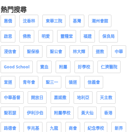
熱門搜尋
惠僑
沈香林
東華三院
基灣
潮州會館
啟思
佛教
明愛
靈糧堂
福建
保良局
浸信會
聖保祿
聖公會
林大輝
道教
中華
Good School
寶血
附屬
好學校
仁濟醫院
宣道
青年會
聖三一
循道
信義會
中華基督
開放日
嘉諾撒
地利亞
天主教
聖若瑟
伊利沙伯
附屬學校
黃大仙
香港
路德會
李兆基
九龍
商會
紀念學校
新界