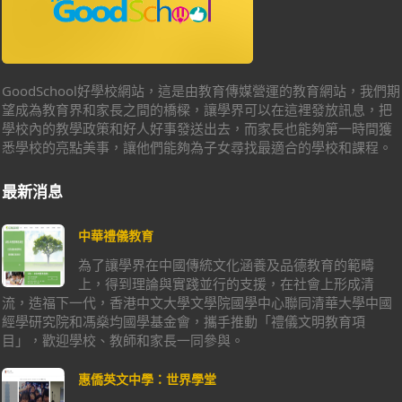
GoodSchool好學校網站，這是由教育傳媒營運的教育網站，我們期
望成為教育界和家長之間的橋樑，讓學界可以在這裡發放訊息，把
學校內的教學政策和好人好事發送出去，而家長也能夠第一時間獲
悉學校的亮點美事，讓他們能夠為子女尋找最適合的學校和課程。
最新消息
中華禮儀教育
為了讓學界在中國傳統文化涵養及品德教育的範疇
上，得到理論與實踐並行的支援，在社會上形成清
流，造福下一代，香港中文大學文學院國學中心聯同清華大學中國
經學研究院和馮燊均國學基金會，攜手推動「禮儀文明教育項
目」，歡迎學校、教師和家長一同參與。
惠僑英文中學：世界學堂