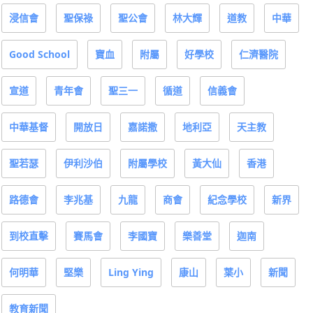
浸信會
聖保祿
聖公會
林大輝
道教
中華
Good School
寶血
附屬
好學校
仁濟醫院
宣道
青年會
聖三一
循道
信義會
中華基督
開放日
嘉諾撒
地利亞
天主教
聖若瑟
伊利沙伯
附屬學校
黃大仙
香港
路德會
李兆基
九龍
商會
紀念學校
新界
到校直擊
賽馬會
李國寶
樂善堂
迦南
何明華
堅樂
Ling Ying
康山
葉小
新聞
教育新聞