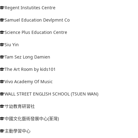
Regent Instutites Centre
Samuel Education Devlpmnt Co
Science Plus Education Centre
Siu Yin
Tam Sez Long Damien
The Art Room by kids101
Vivo Academy Of Music
WALL STREET ENGLISH SCHOOL (TSUEN WAN)
サ幼教育研習社
中國文化藝術發展中心(荃灣)
主動學習中心