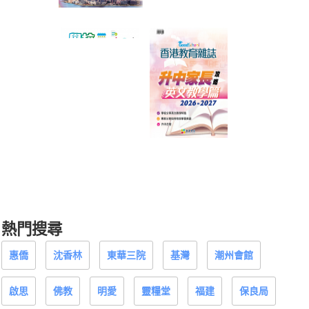
熱門搜尋
惠僑
沈香林
東華三院
基灣
潮州會館
啟思
佛教
明愛
靈糧堂
福建
保良局