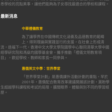
悉學校的亮點美事，讓他們能夠為子女尋找最適合的學校和課程。
最新消息
中華禮儀教育
為了讓學界在中國傳統文化涵養及品德教育的範疇
上，得到理論與實踐並行的支援，在社會上形成清
流，造福下一代，香港中文大學文學院國學中心聯同清華大學中國
經學研究院和馮燊均國學基金會，攜手推動「禮儀文明教育項
目」，歡迎學校、教師和家長一同參與。
惠僑英文中學：世界學堂
「世界學堂計劃」是惠僑課外活動計劃的重點，早於
2001年，惠僑配合教育改革建議開展該計劃，冀盼學
生超越學科課程和考試的局限，擴闊眼界，體驗與別不同的學習經
歷。