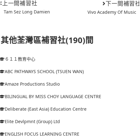
上一間補習社
下一間補習
Tam Sez Long Damien
Vivo Academy Of Music
其他荃灣區補習社(190)間
６１１教育中心
ABC PATHWAYS SCHOOL (TSUEN WAN)
Amaze Productions Studio
BILINGUAL BY MISS CHOY LANGUAGE CENTRE
Deliberate (East Asia) Education Centre
Elite Devlpmnt (Group) Ltd
ENGLISH FOCUS LEARNING CENTRE