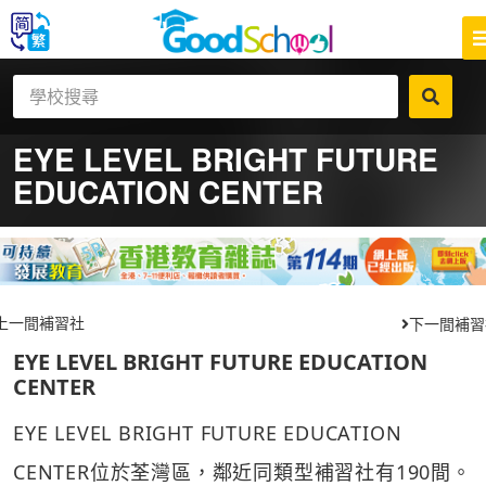
EYE LEVEL BRIGHT FUTURE
EDUCATION CENTER
上一間補習社
下一間補習
EYE LEVEL BRIGHT FUTURE EDUCATION
CENTER
EYE LEVEL BRIGHT FUTURE EDUCATION
CENTER位於荃灣區，鄰近同類型補習社有190間。