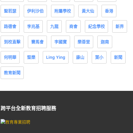
聖若瑟
伊利沙伯
附屬學校
黃大仙
香港
路德會
李兆基
九龍
商會
紀念學校
新界
到校直擊
賽馬會
李國寶
樂善堂
迦南
何明華
堅樂
Ling Ying
康山
葉小
新聞
教育新聞
跨平台全新教育招聘服務