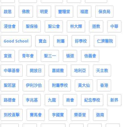
啟思
佛教
明愛
靈糧堂
福建
保良局
浸信會
聖保祿
聖公會
林大輝
道教
中華
Good School
寶血
附屬
好學校
仁濟醫院
宣道
青年會
聖三一
循道
信義會
中華基督
開放日
嘉諾撒
地利亞
天主教
聖若瑟
伊利沙伯
附屬學校
黃大仙
香港
路德會
李兆基
九龍
商會
紀念學校
新界
到校直擊
賽馬會
李國寶
樂善堂
迦南