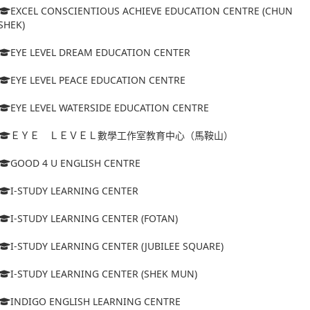
EXCEL CONSCIENTIOUS ACHIEVE EDUCATION CENTRE (CHUN
SHEK)
EYE LEVEL DREAM EDUCATION CENTER
EYE LEVEL PEACE EDUCATION CENTRE
EYE LEVEL WATERSIDE EDUCATION CENTRE
ＥＹＥ ＬＥＶＥＬ數學工作室教育中心（馬鞍山）
GOOD 4 U ENGLISH CENTRE
I-STUDY LEARNING CENTER
I-STUDY LEARNING CENTER (FOTAN)
I-STUDY LEARNING CENTER (JUBILEE SQUARE)
I-STUDY LEARNING CENTER (SHEK MUN)
INDIGO ENGLISH LEARNING CENTRE