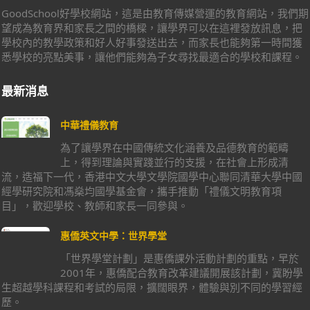
GoodSchool好學校網站，這是由教育傳媒營運的教育網站，我們期
望成為教育界和家長之間的橋樑，讓學界可以在這裡發放訊息，把
學校內的教學政策和好人好事發送出去，而家長也能夠第一時間獲
悉學校的亮點美事，讓他們能夠為子女尋找最適合的學校和課程。
最新消息
中華禮儀教育
為了讓學界在中國傳統文化涵養及品德教育的範疇
上，得到理論與實踐並行的支援，在社會上形成清
流，造福下一代，香港中文大學文學院國學中心聯同清華大學中國
經學研究院和馮燊均國學基金會，攜手推動「禮儀文明教育項
目」，歡迎學校、教師和家長一同參與。
惠僑英文中學：世界學堂
「世界學堂計劃」是惠僑課外活動計劃的重點，早於
2001年，惠僑配合教育改革建議開展該計劃，冀盼學
生超越學科課程和考試的局限，擴闊眼界，體驗與別不同的學習經
歷。