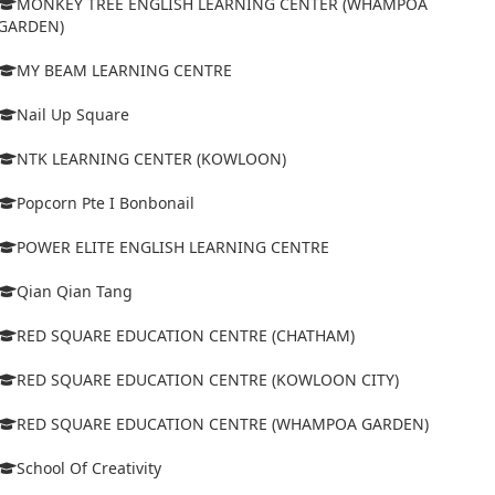
MONKEY TREE ENGLISH LEARNING CENTER (WHAMPOA
GARDEN)
MY BEAM LEARNING CENTRE
Nail Up Square
NTK LEARNING CENTER (KOWLOON)
Popcorn Pte I Bonbonail
POWER ELITE ENGLISH LEARNING CENTRE
Qian Qian Tang
RED SQUARE EDUCATION CENTRE (CHATHAM)
RED SQUARE EDUCATION CENTRE (KOWLOON CITY)
RED SQUARE EDUCATION CENTRE (WHAMPOA GARDEN)
School Of Creativity