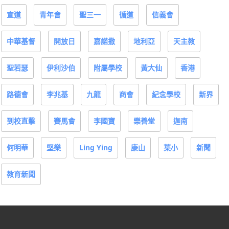
宣道
青年會
聖三一
循道
信義會
中華基督
開放日
嘉諾撒
地利亞
天主教
聖若瑟
伊利沙伯
附屬學校
黃大仙
香港
路德會
李兆基
九龍
商會
紀念學校
新界
到校直擊
賽馬會
李國寶
樂善堂
迦南
何明華
堅樂
Ling Ying
康山
葉小
新聞
教育新聞