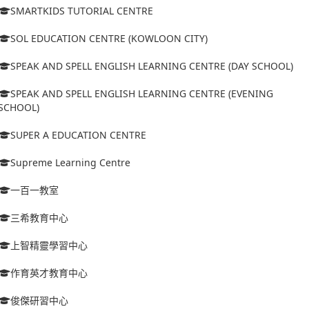
SMARTKIDS TUTORIAL CENTRE
SOL EDUCATION CENTRE (KOWLOON CITY)
SPEAK AND SPELL ENGLISH LEARNING CENTRE (DAY SCHOOL)
SPEAK AND SPELL ENGLISH LEARNING CENTRE (EVENING
SCHOOL)
SUPER A EDUCATION CENTRE
Supreme Learning Centre
一百一教室
三希教育中心
上智精靈學習中心
作育英才教育中心
俊傑研習中心