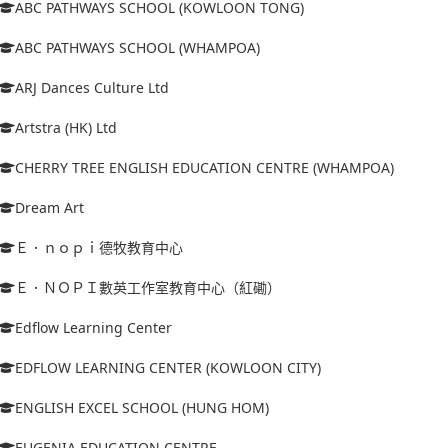
ABC PATHWAYS SCHOOL (KOWLOON TONG)
ABC PATHWAYS SCHOOL (WHAMPOA)
ARJ Dances Culture Ltd
Artstra (HK) Ltd
CHERRY TREE ENGLISH EDUCATION CENTRE (WHAMPOA)
Dream Art
Ｅ．ｎｏｐｉ德牧教育中心
Ｅ．ＮＯＰＩ數英工作室教育中心（紅磡）
Edflow Learning Center
EDFLOW LEARNING CENTER (KOWLOON CITY)
ENGLISH EXCEL SCHOOL (HUNG HOM)
EUGENIA EDUCATION CENTRE