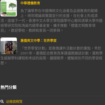
中華禮儀教育
為了讓學界在中國傳統文化涵養及品德教育的範疇
上，得到理論與實踐並行的支援，在社會上形成清
流，造福下一代，香港中文大學文學院國學中心聯同清華大學中國
經學研究院和馮燊均國學基金會，攜手推動「禮儀文明教育項
目」，歡迎學校、教師和家長一同參與。
惠僑英文中學：世界學堂
「世界學堂計劃」是惠僑課外活動計劃的重點，早於
2001年，惠僑配合教育改革建議開展該計劃，冀盼學
生超越學科課程和考試的局限，擴闊眼界，體驗與別不同的學習經
歷。
熱門分類
幼稚園概覽