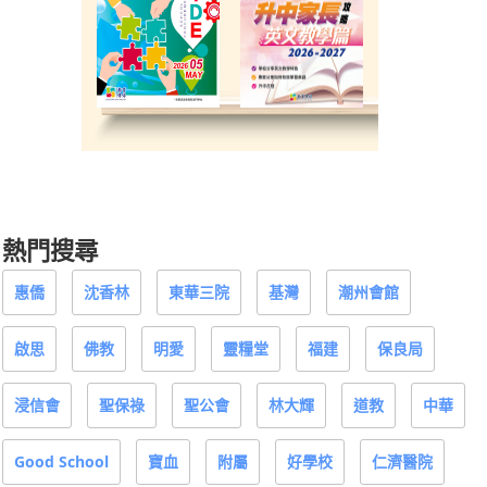
熱門搜尋
惠僑
沈香林
東華三院
基灣
潮州會館
啟思
佛教
明愛
靈糧堂
福建
保良局
浸信會
聖保祿
聖公會
林大輝
道教
中華
Good School
寶血
附屬
好學校
仁濟醫院