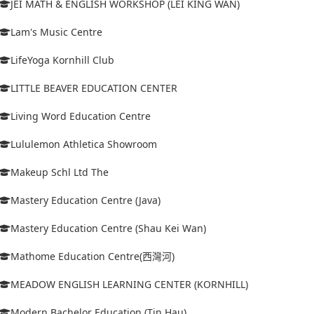
JEI MATH & ENGLISH WORKSHOP (LEI KING WAN)
Lam's Music Centre
LifeYoga Kornhill Club
LITTLE BEAVER EDUCATION CENTER
Living Word Education Centre
Lululemon Athletica Showroom
Makeup Schl Ltd The
Mastery Education Centre (Java)
Mastery Education Centre (Shau Kei Wan)
Mathome Education Centre(西灣河)
MEADOW ENGLISH LEARNING CENTER (KORNHILL)
Modern Bachelor Education (Tin Hau)