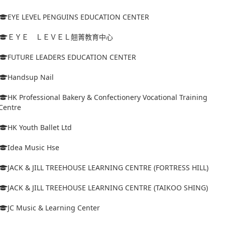
EYE LEVEL PENGUINS EDUCATION CENTER
ＥＹＥ ＬＥＶＥＬ翹菁教育中心
FUTURE LEADERS EDUCATION CENTER
Handsup Nail
HK Professional Bakery & Confectionery Vocational Training
Centre
HK Youth Ballet Ltd
Idea Music Hse
JACK & JILL TREEHOUSE LEARNING CENTRE (FORTRESS HILL)
JACK & JILL TREEHOUSE LEARNING CENTRE (TAIKOO SHING)
JC Music & Learning Center