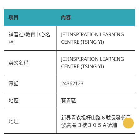
項目
內容
補習社/教育中心名
JEI INSPIRATION LEARNING
稱
CENTRE (TSING YI)
JEI INSPIRATION LEARNING
英文名稱
CENTRE (TSING YI)
電話
24362123
地區
葵青區
新界青衣担杆山路６號長發邨長
地址
keyboard_arrow_up
發廣場 ３樓３０５Ａ號舖