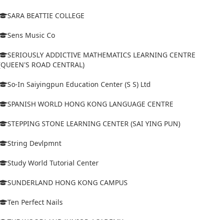
SARA BEATTIE COLLEGE
Sens Music Co
SERIOUSLY ADDICTIVE MATHEMATICS LEARNING CENTRE
(QUEEN'S ROAD CENTRAL)
So-In Saiyingpun Education Center (S S) Ltd
SPANISH WORLD HONG KONG LANGUAGE CENTRE
STEPPING STONE LEARNING CENTER (SAI YING PUN)
String Devlpmnt
Study World Tutorial Center
SUNDERLAND HONG KONG CAMPUS
Ten Perfect Nails