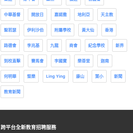
中華基督
開放日
嘉諾撒
地利亞
天主教
聖若瑟
伊利沙伯
附屬學校
黃大仙
香港
路德會
李兆基
九龍
商會
紀念學校
新界
到校直擊
賽馬會
李國寶
樂善堂
迦南
何明華
堅樂
Ling Ying
康山
葉小
新聞
教育新聞
跨平台全新教育招聘服務