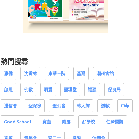
熱門搜尋
惠僑
沈香林
東華三院
基灣
潮州會館
啟思
佛教
明愛
靈糧堂
福建
保良局
浸信會
聖保祿
聖公會
林大輝
道教
中華
Good School
寶血
附屬
好學校
仁濟醫院
宣道
青年會
聖三一
循道
信義會