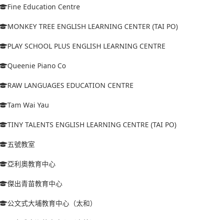
Fine Education Centre
MONKEY TREE ENGLISH LEARNING CENTER (TAI PO)
PLAY SCHOOL PLUS ENGLISH LEARNING CENTRE
Queenie Piano Co
RAW LANGUAGES EDUCATION CENTRE
Tam Wai Yau
TINY TALENTS ENGLISH LEARNING CENTRE (TAI PO)
五號教室
亞利奧教育中心
傑出青苗教育中心
公文式大埔教育中心（太和）