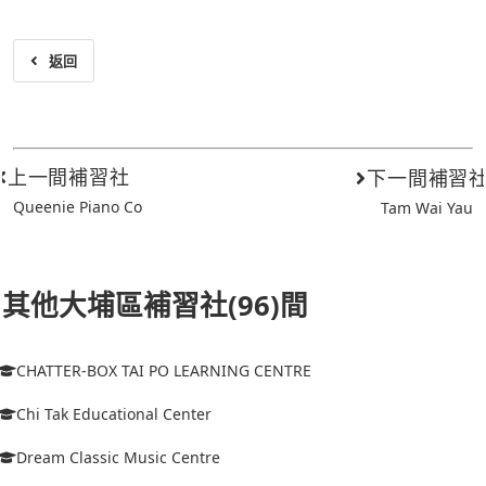
返回
上一間補習社
下一間補習
Queenie Piano Co
Tam Wai Yau
其他大埔區補習社(96)間
CHATTER-BOX TAI PO LEARNING CENTRE
Chi Tak Educational Center
Dream Classic Music Centre