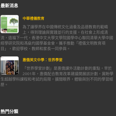
最新消息
中華禮儀教育
為了讓學界在中國傳統文化涵養及品德教育的範疇
上，得到理論與實踐並行的支援，在社會上形成清
流，造福下一代，香港中文大學文學院國學中心聯同清華大學中國
經學研究院和馮燊均國學基金會，攜手推動「禮儀文明教育項
目」，歡迎學校、教師和家長一同參與。
惠僑英文中學：世界學堂
「世界學堂計劃」是惠僑課外活動計劃的重點，早於
2001年，惠僑配合教育改革建議開展該計劃，冀盼學
生超越學科課程和考試的局限，擴闊眼界，體驗與別不同的學習經
歷。
熱門分類