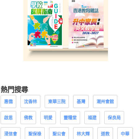
熱門搜尋
惠僑
沈香林
東華三院
基灣
潮州會館
啟思
佛教
明愛
靈糧堂
福建
保良局
浸信會
聖保祿
聖公會
林大輝
道教
中華