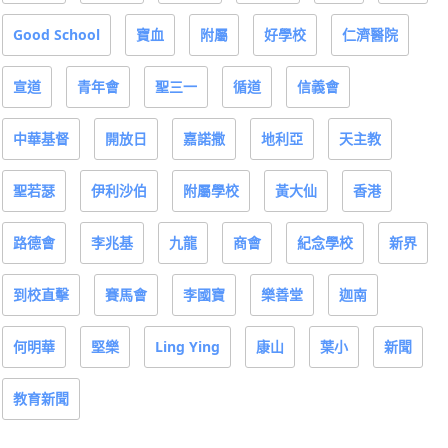
Good School
寶血
附屬
好學校
仁濟醫院
宣道
青年會
聖三一
循道
信義會
中華基督
開放日
嘉諾撒
地利亞
天主教
聖若瑟
伊利沙伯
附屬學校
黃大仙
香港
路德會
李兆基
九龍
商會
紀念學校
新界
到校直擊
賽馬會
李國寶
樂善堂
迦南
何明華
堅樂
Ling Ying
康山
葉小
新聞
教育新聞