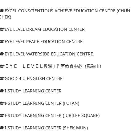
EXCEL CONSCIENTIOUS ACHIEVE EDUCATION CENTRE (CHUN
SHEK)
EYE LEVEL DREAM EDUCATION CENTER
EYE LEVEL PEACE EDUCATION CENTRE
EYE LEVEL WATERSIDE EDUCATION CENTRE
ＥＹＥ ＬＥＶＥＬ數學工作室教育中心（馬鞍山）
GOOD 4 U ENGLISH CENTRE
I-STUDY LEARNING CENTER
I-STUDY LEARNING CENTER (FOTAN)
I-STUDY LEARNING CENTER (JUBILEE SQUARE)
I-STUDY LEARNING CENTER (SHEK MUN)