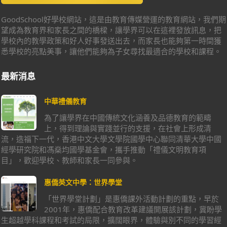
GoodSchool好學校網站，這是由教育傳媒營運的教育網站，我們期
望成為教育界和家長之間的橋樑，讓學界可以在這裡發放訊息，把
學校內的教學政策和好人好事發送出去，而家長也能夠第一時間獲
悉學校的亮點美事，讓他們能夠為子女尋找最適合的學校和課程。
最新消息
中華禮儀教育
為了讓學界在中國傳統文化涵養及品德教育的範疇
上，得到理論與實踐並行的支援，在社會上形成清
流，造福下一代，香港中文大學文學院國學中心聯同清華大學中國
經學研究院和馮燊均國學基金會，攜手推動「禮儀文明教育項
目」，歡迎學校、教師和家長一同參與。
惠僑英文中學：世界學堂
「世界學堂計劃」是惠僑課外活動計劃的重點，早於
2001年，惠僑配合教育改革建議開展該計劃，冀盼學
生超越學科課程和考試的局限，擴闊眼界，體驗與別不同的學習經