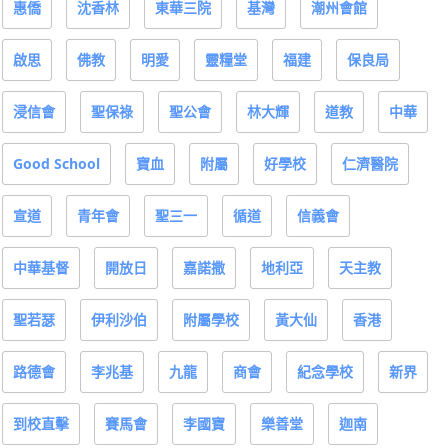
惠僑
沈香林
東華三院
基灣
潮州會館
啟思
佛教
明愛
靈糧堂
福建
保良局
浸信會
聖保祿
聖公會
林大輝
道教
中華
Good School
寶血
附屬
好學校
仁濟醫院
宣道
青年會
聖三一
循道
信義會
中華基督
開放日
嘉諾撒
地利亞
天主教
聖若瑟
伊利沙伯
附屬學校
黃大仙
香港
路德會
李兆基
九龍
商會
紀念學校
新界
到校直擊
賽馬會
李國寶
樂善堂
迦南