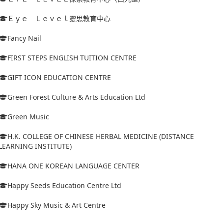
Ｅｙｅ Ｌｅｖｅｌ靈思教育中心
Fancy Nail
FIRST STEPS ENGLISH TUITION CENTRE
GIFT ICON EDUCATION CENTRE
Green Forest Culture & Arts Education Ltd
Green Music
H.K. COLLEGE OF CHINESE HERBAL MEDICINE (DISTANCE
LEARNING INSTITUTE)
HANA ONE KOREAN LANGUAGE CENTER
Happy Seeds Education Centre Ltd
Happy Sky Music & Art Centre