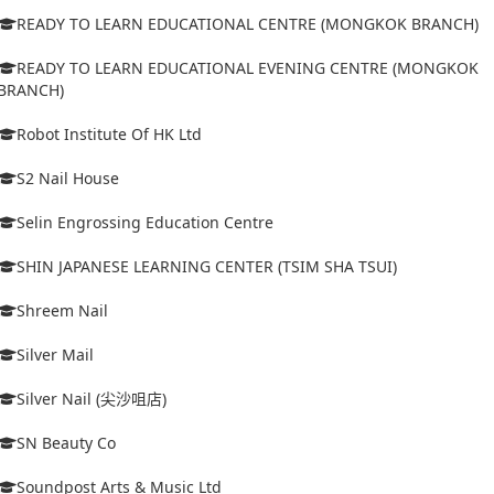
READY TO LEARN EDUCATIONAL CENTRE (MONGKOK BRANCH)
READY TO LEARN EDUCATIONAL EVENING CENTRE (MONGKOK
BRANCH)
Robot Institute Of HK Ltd
S2 Nail House
Selin Engrossing Education Centre
SHIN JAPANESE LEARNING CENTER (TSIM SHA TSUI)
Shreem Nail
Silver Mail
Silver Nail (尖沙咀店)
SN Beauty Co
Soundpost Arts & Music Ltd