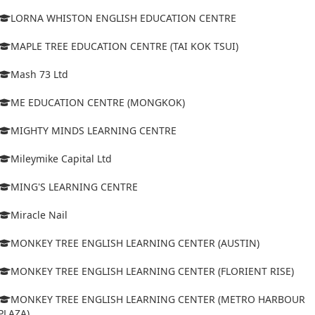
LORNA WHISTON ENGLISH EDUCATION CENTRE
MAPLE TREE EDUCATION CENTRE (TAI KOK TSUI)
Mash 73 Ltd
ME EDUCATION CENTRE (MONGKOK)
MIGHTY MINDS LEARNING CENTRE
Mileymike Capital Ltd
MING'S LEARNING CENTRE
Miracle Nail
MONKEY TREE ENGLISH LEARNING CENTER (AUSTIN)
MONKEY TREE ENGLISH LEARNING CENTER (FLORIENT RISE)
MONKEY TREE ENGLISH LEARNING CENTER (METRO HARBOUR
PLAZA)