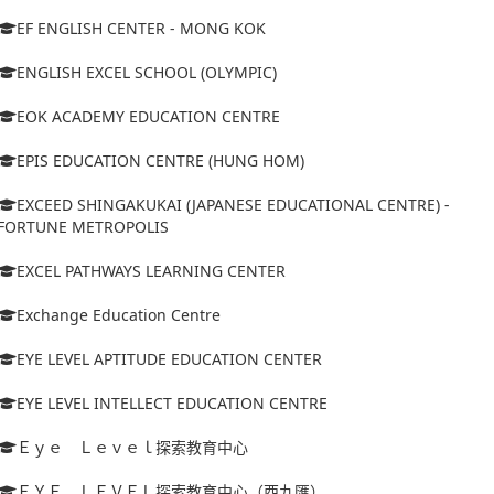
EF ENGLISH CENTER - MONG KOK
ENGLISH EXCEL SCHOOL (OLYMPIC)
EOK ACADEMY EDUCATION CENTRE
EPIS EDUCATION CENTRE (HUNG HOM)
EXCEED SHINGAKUKAI (JAPANESE EDUCATIONAL CENTRE) -
FORTUNE METROPOLIS
EXCEL PATHWAYS LEARNING CENTER
Exchange Education Centre
EYE LEVEL APTITUDE EDUCATION CENTER
EYE LEVEL INTELLECT EDUCATION CENTRE
Ｅｙｅ Ｌｅｖｅｌ探索教育中心
ＥＹＥ ＬＥＶＥＬ探索教育中心（西九匯）