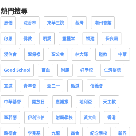
熱門搜尋
惠僑
沈香林
東華三院
基灣
潮州會館
啟思
佛教
明愛
靈糧堂
福建
保良局
浸信會
聖保祿
聖公會
林大輝
道教
中華
Good School
寶血
附屬
好學校
仁濟醫院
宣道
青年會
聖三一
循道
信義會
中華基督
開放日
嘉諾撒
地利亞
天主教
聖若瑟
伊利沙伯
附屬學校
黃大仙
香港
路德會
李兆基
九龍
商會
紀念學校
新界