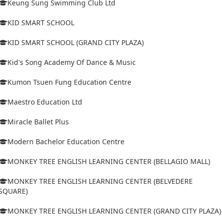
Keung Sung Swimming Club Ltd
KID SMART SCHOOL
KID SMART SCHOOL (GRAND CITY PLAZA)
Kid's Song Academy Of Dance & Music
Kumon Tsuen Fung Education Centre
Maestro Education Ltd
Miracle Ballet Plus
Modern Bachelor Education Centre
MONKEY TREE ENGLISH LEARNING CENTER (BELLAGIO MALL)
MONKEY TREE ENGLISH LEARNING CENTER (BELVEDERE
SQUARE)
MONKEY TREE ENGLISH LEARNING CENTER (GRAND CITY PLAZA)