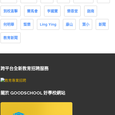
到校直擊
賽馬會
李國寶
樂善堂
迦南
何明華
堅樂
Ling Ying
康山
葉小
新聞
教育新聞
跨平台全新教育招聘服務
關於 GOODSCHOOL 好學校網站