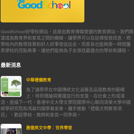
GoodSchool好學校網站，這是由教育傳媒營運的教育網站，我們期
望成為教育界和家長之間的橋樑，讓學界可以在這裡發放訊息，把
學校內的教學政策和好人好事發送出去，而家長也能夠第一時間獲
悉學校的亮點美事，讓他們能夠為子女尋找最適合的學校和課程。
最新消息
中華禮儀教育
為了讓學界在中國傳統文化涵養及品德教育的範疇
上，得到理論與實踐並行的支援，在社會上形成清
流，造福下一代，香港中文大學文學院國學中心聯同清華大學中國
經學研究院和馮燊均國學基金會，攜手推動「禮儀文明教育項
目」，歡迎學校、教師和家長一同參與。
惠僑英文中學：世界學堂