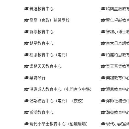
普迪教育中心
晴朗星級教
晶晶（良政）補習學校
智仁卓越教
智尊教育中心
智趣小博士
朗星教育中心
東大日本語
柏思教育中心（屯門）
柏麗柏思教
樂兒天天教育中心
樂天音樂教
樂詩琴行
樂趣教育中
港專成人教育中心（屯門官立中學）
溥思教育中
漢斯補習中心（屯門）（夜校）
澤師社補習
瀚溢教育中心
瀚益教育中
現代小學士教育中心（栢麗廣場）
現代小課室