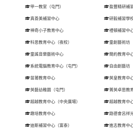
甲一教室（屯門）
盈豐精研補
真善美補習中心
研毅補習學
神奇小子教育中心
禮頓補習中
科思教育中心（夜校）
童創藝術坊
童謠音樂藝術中心
簡約教育中
系統電腦教育中心（屯門）
自由創藝坊
苗莆教育中心
英皇教育中
英藝幼稚園（屯門）
菁英卓思教
超越教育中心（中央廣場）
超越教育中
趣培教育中心
路德會呂祥
迪斯補習中心（富泰）
進志教育中