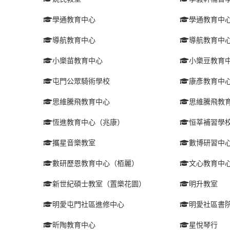
學通教育中心
學通教育中
導航教育中心
導航教育中
小樂苗教育中心
小樂豆教育
屯門公眾騎術學校
康彥教育中
思維騰飛教育中心
思維騰飛教
恆進教育中心（兆康）
恒莘補習學
攜星音樂教室
數博研習中
數研歷恩教育中心（栢麗）
文心教育中
新世紀碩士教室（置樂花園）
明升教室
明愛屯門社區進修中心
明愛社區書院
昕陶教育中心
星悅琴行