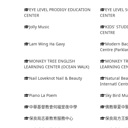
EYE LEVEL PRODIGY EDUCATION
EYE LEVEL 
CENTER
CENTER
Jolly Music
KIDS' STUD
CENTRE
Lam Wing Ha Gavy
Modern Bac
Centre (Parkla
MONKEY TREE ENGLISH
MONKEY TR
LEARNING CENTER (OCEAN WALK)
LEARNING CE
Nail Loveknot Nail & Beauty
Natural Bea
Internatl Cent
Piano La Poem
Sky Bird Mu
中華基督教會何福堂夜中學
佛教華夏中
保良局志豪教育服務中心
保良局方王