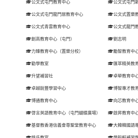
公文式屯門教育中心
公文式屯門
公文式屯門龍門居教育中心
公文式置樂
公文式青雲教育中心
公文式龍門
創高教育中心（屯門）
劉志明
力臻教育中心（置樂分校）
勵智教育中
勸學教室
匯萃精英教
升望補習社
卓犖教育中
卓越銳豐學習中心
博智專才教
博通教育中心
向芯教育中
啓言英語教育中心（屯門蝴蝶廣場）
啟昇教育中
基督教香港信義會尊聖堂教育中心
大韓韓國語
姚氏教室
學毅軒補習