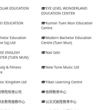
SOLAR EDUCATION
EYE LEVEL WONDERLAND
EDUCATION CENTER
IO EDUCATION
Kumon Tuen Mun Education
Centre
helor Education
Modern Bachelor Education
ne Sq) Ltd
Centre (Tuen Mun)
EE ENGLISH
Nail Gdn
NTER (TUEN MUN)
uty & Fitness
New Tune Music Ltd
re
sic Kingdom Ltd
Yikan Learning Centre
醫學院有限公司
依師教育中心
錦全教育服務中心
公文式創陞教育中心