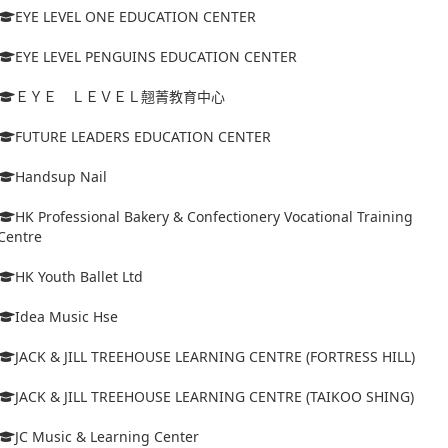
EYE LEVEL ONE EDUCATION CENTER
EYE LEVEL PENGUINS EDUCATION CENTER
ＥＹＥ ＬＥＶＥＬ翹菁教育中心
FUTURE LEADERS EDUCATION CENTER
Handsup Nail
HK Professional Bakery & Confectionery Vocational Training
Centre
HK Youth Ballet Ltd
Idea Music Hse
JACK & JILL TREEHOUSE LEARNING CENTRE (FORTRESS HILL)
JACK & JILL TREEHOUSE LEARNING CENTRE (TAIKOO SHING)
JC Music & Learning Center