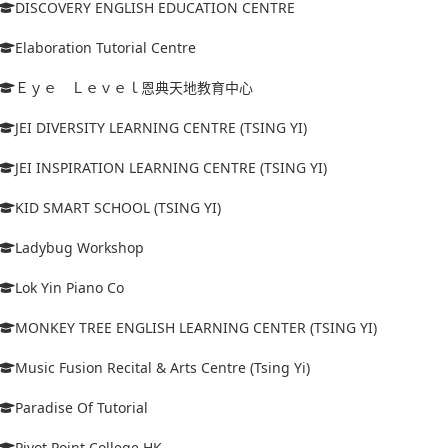
DISCOVERY ENGLISH EDUCATION CENTRE
Elaboration Tutorial Centre
Ｅｙｅ Ｌｅｖｅｌ恩典天地教育中心
JEI DIVERSITY LEARNING CENTRE (TSING YI)
JEI INSPIRATION LEARNING CENTRE (TSING YI)
KID SMART SCHOOL (TSING YI)
Ladybug Workshop
Lok Yin Piano Co
MONKEY TREE ENGLISH LEARNING CENTER (TSING YI)
Music Fusion Recital & Arts Centre (Tsing Yi)
Paradise Of Tutorial
Pivot Point College HK