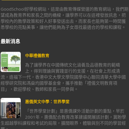
GoodSchool好學校網站，這是由教育傳媒營運的教育網站，我們期
望成為教育界和家長之間的橋樑，讓學界可以在這裡發放訊息，把
學校內的教學政策和好人好事發送出去，而家長也能夠第一時間獲
悉學校的亮點美事，讓他們能夠為子女尋找最適合的學校和課程。
最新消息
中華禮儀教育
為了讓學界在中國傳統文化涵養及品德教育的範疇
上，得到理論與實踐並行的支援，在社會上形成清
流，造福下一代，香港中文大學文學院國學中心聯同清華大學中國
經學研究院和馮燊均國學基金會，攜手推動「禮儀文明教育項
目」，歡迎學校、教師和家長一同參與。
惠僑英文中學：世界學堂
「世界學堂計劃」是惠僑課外活動計劃的重點，早於
2001年，惠僑配合教育改革建議開展該計劃，冀盼學
生超越學科課程和考試的局限，擴闊眼界，體驗與別不同的學習經
歷。