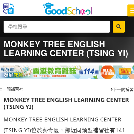
MONKEY TREE ENGLISH
LEARNING CENTER (TSING YI)
上一間補習社
下一間補習
MONKEY TREE ENGLISH LEARNING CENTER
(TSING YI)
MONKEY TREE ENGLISH LEARNING CENTER
(TSING YI)位於葵青區，鄰近同類型補習社有141