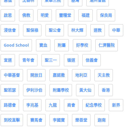
惠僑
沈香林
東華三院
基灣
潮州會館
啟思
佛教
明愛
靈糧堂
福建
保良局
浸信會
聖保祿
聖公會
林大輝
道教
中華
Good School
寶血
附屬
好學校
仁濟醫院
宣道
青年會
聖三一
循道
信義會
中華基督
開放日
嘉諾撒
地利亞
天主教
聖若瑟
伊利沙伯
附屬學校
黃大仙
香港
路德會
李兆基
九龍
商會
紀念學校
新界
到校直擊
賽馬會
李國寶
樂善堂
迦南