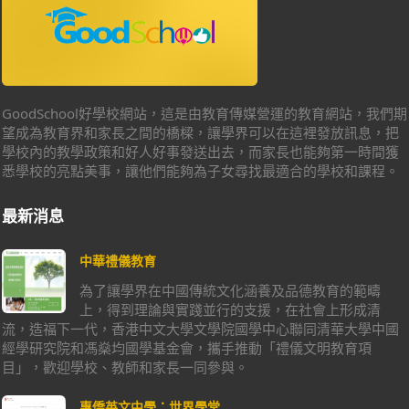
GoodSchool好學校網站，這是由教育傳媒營運的教育網站，我們期
望成為教育界和家長之間的橋樑，讓學界可以在這裡發放訊息，把
學校內的教學政策和好人好事發送出去，而家長也能夠第一時間獲
悉學校的亮點美事，讓他們能夠為子女尋找最適合的學校和課程。
最新消息
中華禮儀教育
為了讓學界在中國傳統文化涵養及品德教育的範疇
上，得到理論與實踐並行的支援，在社會上形成清
流，造福下一代，香港中文大學文學院國學中心聯同清華大學中國
經學研究院和馮燊均國學基金會，攜手推動「禮儀文明教育項
目」，歡迎學校、教師和家長一同參與。
惠僑英文中學：世界學堂