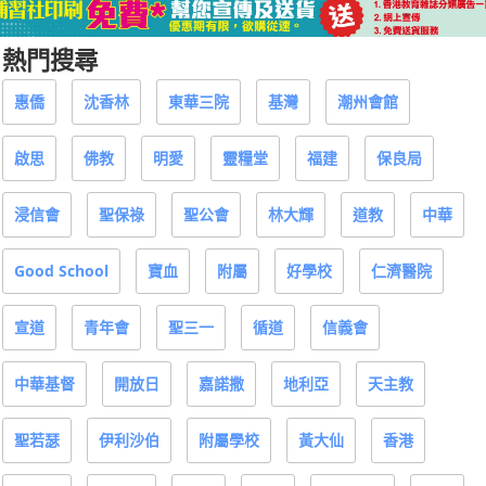
熱門搜尋
惠僑
沈香林
東華三院
基灣
潮州會館
啟思
佛教
明愛
靈糧堂
福建
保良局
浸信會
聖保祿
聖公會
林大輝
道教
中華
Good School
寶血
附屬
好學校
仁濟醫院
宣道
青年會
聖三一
循道
信義會
中華基督
開放日
嘉諾撒
地利亞
天主教
聖若瑟
伊利沙伯
附屬學校
黃大仙
香港