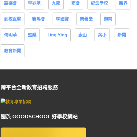
路德會
李兆基
九龍
商會
紀念學校
新界
到校直擊
賽馬會
李國寶
樂善堂
迦南
何明華
堅樂
Ling Ying
康山
葉小
新聞
教育新聞
跨平台全新教育招聘服務
關於 GOODSCHOOL 好學校網站