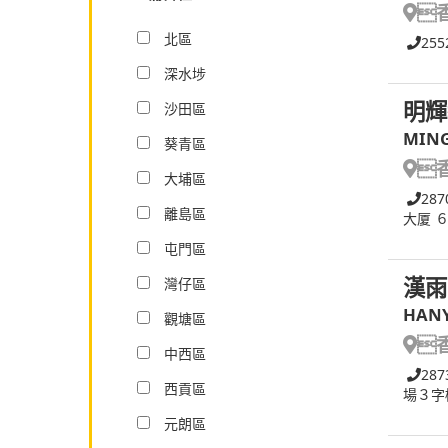

北區
255
深水埗
明輝
沙田區
MING
葵青區

大埔區
287
離島區
大厦 
屯門區
漢雨
灣仔區
HANY
觀塘區

中西區
287
西貢區
場３字
元朗區