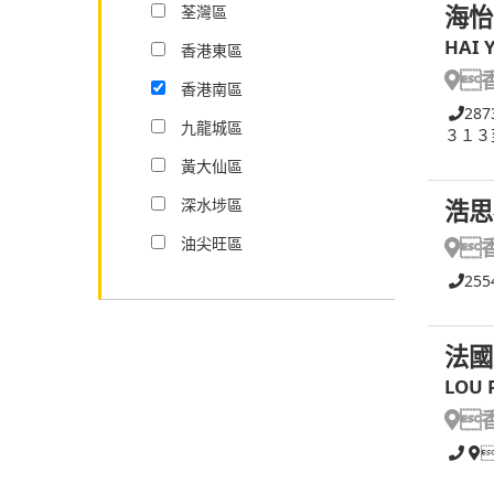
海怡
荃灣區
HAI 
香港東區

香港南區
287
九龍城區
３１３
黃大仙區
深水埗區
浩思
油尖旺區

255
法國
LOU 
