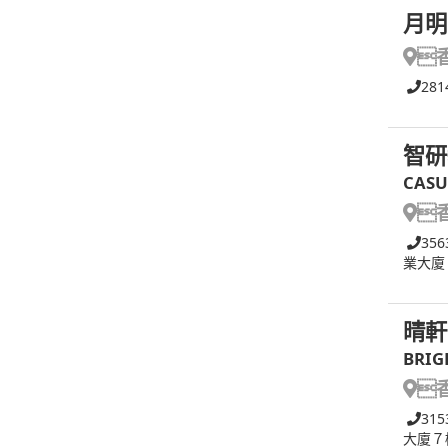
月明

281
智研
CASU

356
業大廈
晴軒
BRIG

315
大廈７