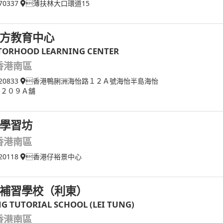
70337
薄扶林大口環道15
方教育中心
ORHOOD LEARNING CENTER
香港南區
20833
香港鴨脷洲海怡路１２Ａ號海怡半島海怡
 ２０９Ａ舖
學習坊
香港南區
20118
香港仔裕景中心
補習學校（利東）
NG TUTORIAL SCHOOL (LEI TUNG)
香港南區