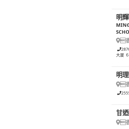
明輝
MING
SCHO

287
大厦 
明理

255
甘迺
