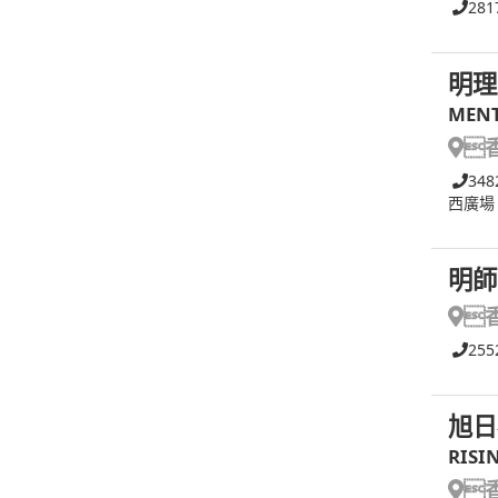
281
明理
MENT

348
西廣場
明師

255
旭日
RISI
