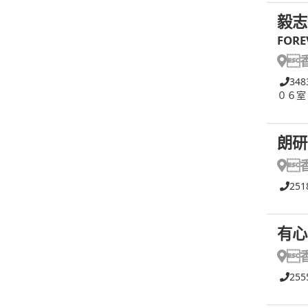
毅志
FORE

348
０６室
朗研

251
有心

255