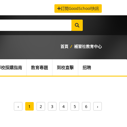
訂閱GoodSchool快訊
首頁
/
補習社教育中心
學校採購指南
教育專題
到校直擊
招聘
‹
1
2
3
4
5
6
›