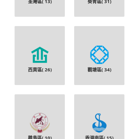
荃灣區(
13
)
葵青區(
31
)
西貢區(
26
)
觀塘區(
34
)
離島區(
10
)
香港南區(
15
)