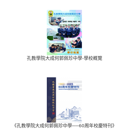
孔教學院大成何郭佩珍中學-學校概覽
《孔教學院大成何郭佩珍中學──60周年校慶特刊》