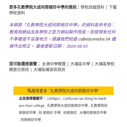
更多孔教學院大成何郭佩珍中學的資訊：
學校詳細資料
|
下載
學校資料
本網頁「孔教學院大成何郭佩珍中學」的資料是參考自：
教育局網站及各學校之官方網站製作而成，如發現有任何
不準確或不妥善地方，請讓我們知道
cs@edumedia.hk
儘
速作出修正。 最後更新日期： 2026-08-03
您可能還想瀏覽：
全港中學概覽
|
大埔區中學
|
大埔區學校
開放日資訊
|
大埔區補習班資訊
搜尋更多 "孔教學院大成何郭佩珍中學"
此頁搜尋關鍵字：
ctshkpcc
,
confucian tai shing ho kwok
pui chun college
,
孔教學院大成何郭佩珍中學
,
孔教學院何
郭佩珍中學
,
何 郭佩珍 中學
,
何郭佩珍
,
大埔何郭佩珍中學
,
何郭佩珍中學