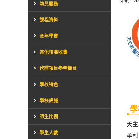
始於：20
幼兒服務
課程資料
全年學費
其他核准收費
代辦項目參考價目
學校特色
學校設施
學
師生比例
天主
學生人數
牟利