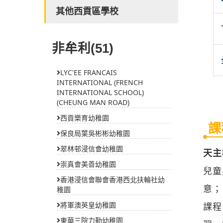
其他西貢區學校
非牟利(51)
LYC'EE FRANCAIS
INTERNATIONAL (FRENCH
INTERNATIONAL SCHOOL)
(CHEUNG MAN ROAD)
西貢樂育幼稚園
課
保良局葉吳彬彬幼稚園
翠林邨浸信會幼稚園
天主
崇真會美善幼稚園
兒童
香港浸信會聯會香港西北扶輪社幼
意；
稚園
將軍澳英皇幼稚園
課程
東華三院力勤幼稚園