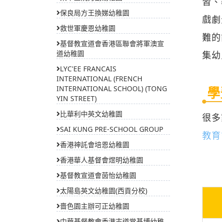
習、
保良局方王換娣幼稚園
戲劇
救世軍慶恩幼稚園
難的
基督教宣道會香港區聯會將軍澳宣
道幼稚園
集幼
LYC'EE FRANCAIS
INTERNATIONAL (FRENCH
學
INTERNATIONAL SCHOOL) (TONG
YIN STREET)
比華利中英文幼稚園
很多
SAI KUNG PRE-SCHOOL GROUP
教育
香港神託會培恩幼稚園
香港華人基督會煜明幼稚園
基督教宣道會茵怡幼稚園
太陽島英文幼稚園(西貢分校)
嗇色園主辦可正幼稚園
中華基督教會香港志道堂基博幼稚