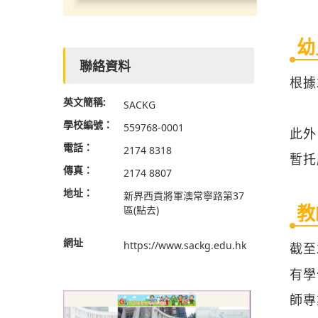
幼
聯絡資料
根據
英文簡稱:
SACKG
學校編號：
559768-0001
此外
電話：
2174 8318
暫托
傳真：
2174 8807
地址：
新界西貢將軍澳常寧路第37
教
區
(點去)
網址
https://www.sackg.edu.hk
截至
有學
師專