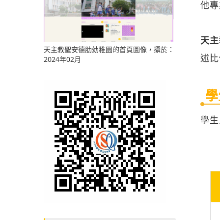
他專
天主
天主教聖安德肋幼稚園的首頁圖像，攝於：
述比
2024年02月
學
學生