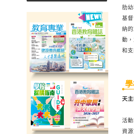
肋幼
基督
納的
動，
和支
學
天主
活動
資源