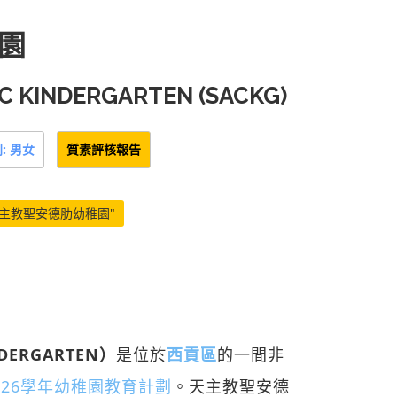
園
C KINDERGARTEN (SACKG)
: 男女
質素評核報告
天主教聖安德肋幼稚園"
DERGARTEN）
是位於
西貢區
的一間非
/26學年幼稚園教育計劃
。天主教聖安德