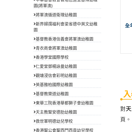
園(將軍澳)
將軍澳循道衛理幼稚園
新界婦孺福利會梁省德中英文幼稚
全
園
基督教香港信義會將軍澳幼稚園
青衣商會將軍澳幼稚園
香港學堂國際學校
仁愛堂鄧楊詠曼幼稚園
觀塘浸信會彩明幼稚園
英基雅柏國際幼稚園
入
基督教樂道幼稚園
東華三院香港華都獅子會幼稚園
對
天
天主教聖安德肋幼稚園
頁。
救世軍明德幼兒學校
香港聖公會聖西門西貢幼兒學校