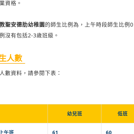
業資格。
教聖安德肋幼稚園
的師生比例為，上午時段師生比例01:
例沒有包括2-3歲班級。
生人數
人數資料，請參閱下表：
幼兒班
低班
上午班
61
60