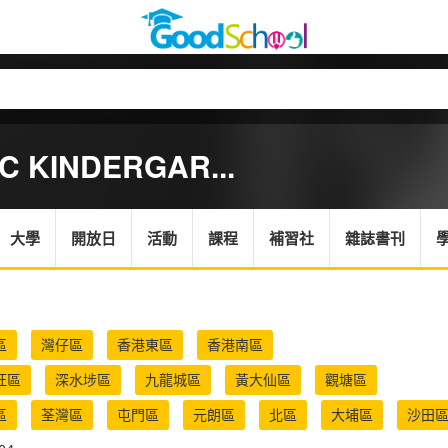
C KINDERGAR...
大學
開放日
活動
課程
補習社
雜誌書刊
區
灣仔區
香港東區
香港南區
旺區
深水埗區
九龍城區
黃大仙區
觀塘區
區
荃灣區
屯門區
元朗區
北區
大埔區
沙田