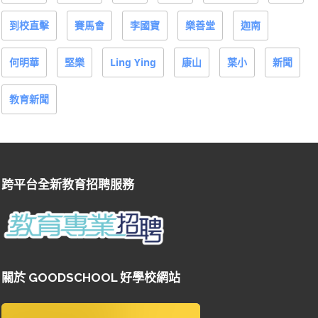
到校直擊
賽馬會
李國寶
樂善堂
迦南
何明華
堅樂
Ling Ying
康山
葉小
新聞
教育新聞
跨平台全新教育招聘服務
關於 GOODSCHOOL 好學校網站