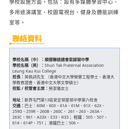
學校設施方面，包括：設有多媒體學習中心、
多用途演講室、校園電視台、健身及體能訓練
室等。
聯絡資料
學校名稱（中）：
順德聯誼總會梁銶琚中學
學校名稱（英）：
Shun Tak Fraternal Association
Leung Kau Kui College
校長：
英佩詞先生 （香港中文大學榮譽工程學士、香港大
學教育證書、香港中文大學文學碩士）
校監 / 校管會主席：
勞潔儀女士
地址：
新界屯門第13區安定邨屋邨中學第六校舍
交通：
巴士：60M、60X、61A、61M、61X、62X、
259D、259R、260B、260C、 261、263、263A、
263C、961、A33X、E33、R33； 輕鐵：505、507、
614、614P、751； 港鐵巴士：506。