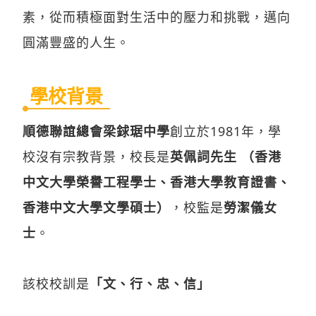
素，從而積極面對生活中的壓力和挑戰，邁向
圓滿豐盛的人生。
學校背景
順德聯誼總會梁銶琚中學
創立於1981年，學
校沒有宗教背景，校長是
英佩詞先生 （香港
中文大學榮譽工程學士、香港大學教育證書、
香港中文大學文學碩士）
，校監是
勞潔儀女
士
。
該校校訓是
「文、行、忠、信」