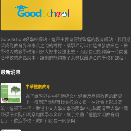
GoodSchool好學校網站，這是由教育傳媒營運的教育網站，我們期
望成為教育界和家長之間的橋樑，讓學界可以在這裡發放訊息，把
學校內的教學政策和好人好事發送出去，而家長也能夠第一時間獲
悉學校的亮點美事，讓他們能夠為子女尋找最適合的學校和課程。
最新消息
中華禮儀教育
為了讓學界在中國傳統文化涵養及品德教育的範疇
上，得到理論與實踐並行的支援，在社會上形成清
流，造福下一代，香港中文大學文學院國學中心聯同清華大學中國
經學研究院和馮燊均國學基金會，攜手推動「禮儀文明教育項
目」，歡迎學校、教師和家長一同參與。