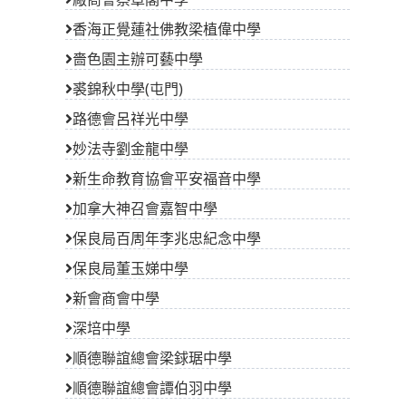
香海正覺蓮社佛教梁植偉中學
嗇色園主辦可藝中學
裘錦秋中學(屯門)
路德會呂祥光中學
妙法寺劉金龍中學
新生命教育協會平安福音中學
加拿大神召會嘉智中學
保良局百周年李兆忠紀念中學
保良局董玉娣中學
新會商會中學
深培中學
順德聯誼總會梁銶琚中學
順德聯誼總會譚伯羽中學