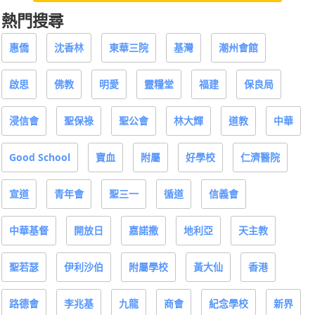
熱門搜尋
惠僑
沈香林
東華三院
基灣
潮州會館
啟思
佛教
明愛
靈糧堂
福建
保良局
浸信會
聖保祿
聖公會
林大輝
道教
中華
Good School
寶血
附屬
好學校
仁濟醫院
宣道
青年會
聖三一
循道
信義會
中華基督
開放日
嘉諾撒
地利亞
天主教
聖若瑟
伊利沙伯
附屬學校
黃大仙
香港
路德會
李兆基
九龍
商會
紀念學校
新界