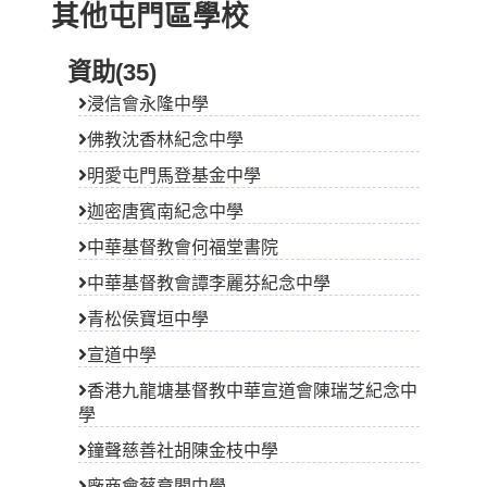
其他屯門區學校
資助(35)
浸信會永隆中學
佛教沈香林紀念中學
明愛屯門馬登基金中學
迦密唐賓南紀念中學
中華基督教會何福堂書院
中華基督教會譚李麗芬紀念中學
青松侯寶垣中學
宣道中學
香港九龍塘基督教中華宣道會陳瑞芝紀念中
學
鐘聲慈善社胡陳金枝中學
廠商會蔡章閣中學