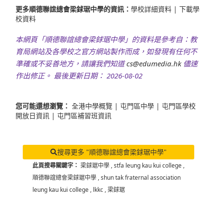
更多順德聯誼總會梁銶琚中學的資訊：
學校詳細資料
|
下載學
校資料
本網頁「順德聯誼總會梁銶琚中學」的資料是參考自：教
育局網站及各學校之官方網站製作而成，如發現有任何不
準確或不妥善地方，請讓我們知道
cs@edumedia.hk
儘速
作出修正。 最後更新日期： 2026-08-02
您可能還想瀏覽：
全港中學概覽
|
屯門區中學
|
屯門區學校
開放日資訊
|
屯門區補習班資訊
搜尋更多 "順德聯誼總會梁銶琚中學"
此頁搜尋關鍵字：
梁銶琚中學
,
stfa leung kau kui college
,
順德聯誼總會梁銶琚中學
,
shun tak fraternal association
leung kau kui college
,
lkkc
,
梁銶琚