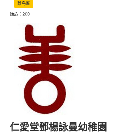
離島區
始於：2001
仁愛堂鄧楊詠曼幼稚園