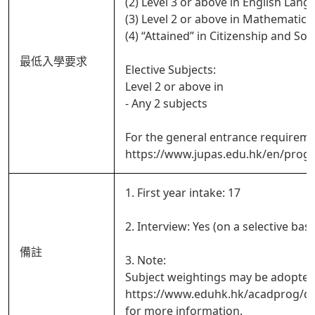
(2) Level 3 or above in English Lan
(3) Level 2 or above in Mathematic
(4) “Attained” in Citizenship and So
最低入學要求
Elective Subjects:
Level 2 or above in
- Any 2 subjects
For the general entrance requireme
https://www.jupas.edu.hk/en/prog
1. First year intake: 17
2. Interview: Yes (on a selective basi
備註
3. Note:
Subject weightings may be adopted 
https://www.eduhk.hk/acadprog/
for more information.