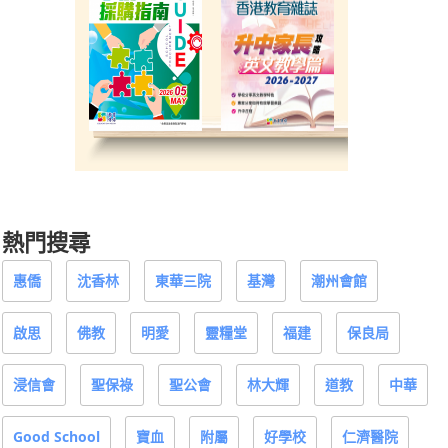
熱門搜尋
惠僑
沈香林
東華三院
基灣
潮州會館
啟思
佛教
明愛
靈糧堂
福建
保良局
浸信會
聖保祿
聖公會
林大輝
道教
中華
Good School
寶血
附屬
好學校
仁濟醫院