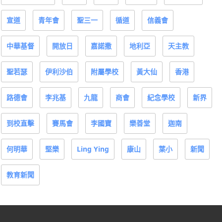
宣道
青年會
聖三一
循道
信義會
中華基督
開放日
嘉諾撒
地利亞
天主教
聖若瑟
伊利沙伯
附屬學校
黃大仙
香港
路德會
李兆基
九龍
商會
紀念學校
新界
到校直擊
賽馬會
李國寶
樂善堂
迦南
何明華
堅樂
Ling Ying
康山
葉小
新聞
教育新聞