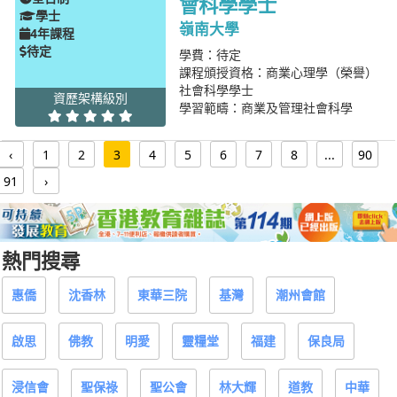
會科學學士
學士
嶺南大學
4年課程
待定
學費：待定
課程頒授資格：商業心理學（榮譽）
社會科學學士
資歷架構級別
學習範疇：商業及管理社會科學
‹
1
2
3
4
5
6
7
8
...
90
91
›
熱門搜尋
惠僑
沈香林
東華三院
基灣
潮州會館
啟思
佛教
明愛
靈糧堂
福建
保良局
浸信會
聖保祿
聖公會
林大輝
道教
中華