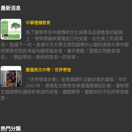
最新消息
中華禮儀教育
為了讓學界在中國傳統文化涵養及品德教育的範疇
上，得到理論與實踐並行的支援，在社會上形成清
流，造福下一代，香港中文大學文學院國學中心聯同清華大學中國
經學研究院和馮燊均國學基金會，攜手推動「禮儀文明教育項
目」，歡迎學校、教師和家長一同參與。
惠僑英文中學：世界學堂
「世界學堂計劃」是惠僑課外活動計劃的重點，早於
2001年，惠僑配合教育改革建議開展該計劃，冀盼學
生超越學科課程和考試的局限，擴闊眼界，體驗與別不同的學習經
歷。
熱門分類