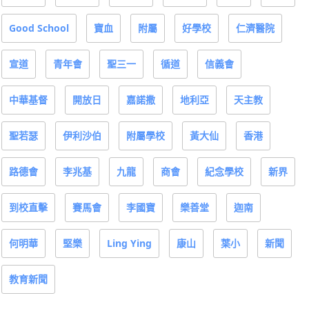
Good School
寶血
附屬
好學校
仁濟醫院
宣道
青年會
聖三一
循道
信義會
中華基督
開放日
嘉諾撒
地利亞
天主教
聖若瑟
伊利沙伯
附屬學校
黃大仙
香港
路德會
李兆基
九龍
商會
紀念學校
新界
到校直擊
賽馬會
李國寶
樂善堂
迦南
何明華
堅樂
Ling Ying
康山
葉小
新聞
教育新聞