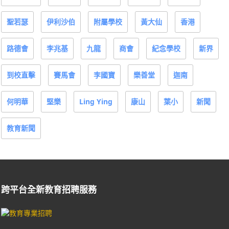
聖若瑟
伊利沙伯
附屬學校
黃大仙
香港
路德會
李兆基
九龍
商會
紀念學校
新界
到校直擊
賽馬會
李國寶
樂善堂
迦南
何明華
堅樂
Ling Ying
康山
葉小
新聞
教育新聞
跨平台全新教育招聘服務