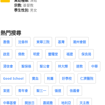
資助種類:
津貼
宗教:
基督教
學生性別:
男女
熱門搜尋
惠僑
沈香林
東華三院
基灣
潮州會館
啟思
佛教
明愛
靈糧堂
福建
保良局
浸信會
聖保祿
聖公會
林大輝
道教
中華
Good School
寶血
附屬
好學校
仁濟醫院
宣道
青年會
聖三一
循道
信義會
中華基督
開放日
嘉諾撒
地利亞
天主教